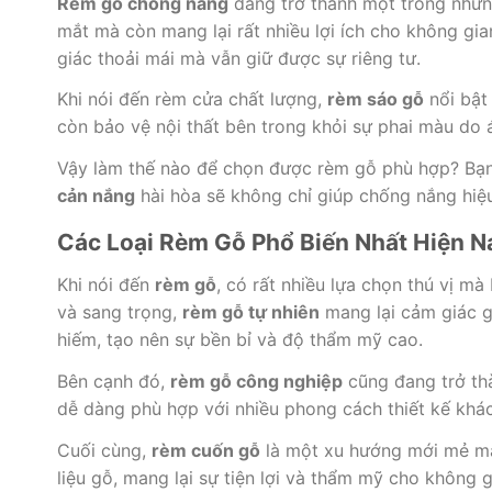
Rèm gỗ chống nắng
đang trở thành một trong những 
mắt mà còn mang lại rất nhiều lợi ích cho không g
giác thoải mái mà vẫn giữ được sự riêng tư.
Khi nói đến rèm cửa chất lượng,
rèm sáo gỗ
nổi bật
còn bảo vệ nội thất bên trong khỏi sự phai màu do á
Vậy làm thế nào để chọn được rèm gỗ phù hợp? Bạn
cản nắng
hài hòa sẽ không chỉ giúp chống nắng hi
Các Loại Rèm Gỗ Phổ Biến Nhất Hiện N
Khi nói đến
rèm gỗ
, có rất nhiều lựa chọn thú vị 
và sang trọng,
rèm gỗ tự nhiên
mang lại cảm giác g
hiếm, tạo nên sự bền bỉ và độ thẩm mỹ cao.
Bên cạnh đó,
rèm gỗ công nghiệp
cũng đang trở th
dễ dàng phù hợp với nhiều phong cách thiết kế kh
Cuối cùng,
rèm cuốn gỗ
là một xu hướng mới mẻ mà 
liệu gỗ, mang lại sự tiện lợi và thẩm mỹ cho không 