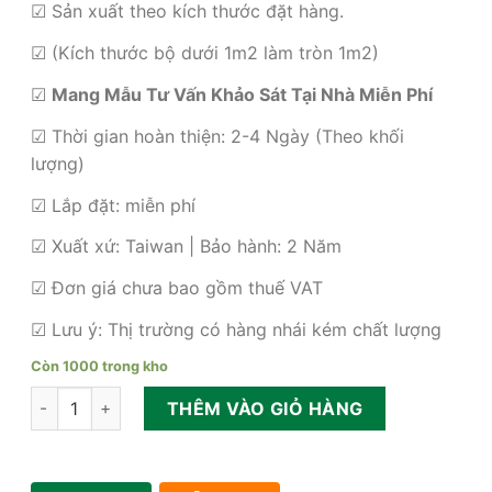
☑ Sản xuất theo kích thước đặt hàng.
680,000₫.
☑ (Kích thước bộ dưới 1m2 làm tròn 1m2)
☑
Mang Mẫu Tư Vấn Khảo Sát Tại Nhà Miễn Phí
☑ Thời gian hoàn thiện: 2-4 Ngày (Theo khối
lượng)
☑ Lắp đặt: miễn phí
☑ Xuất xứ: Taiwan | Bảo hành: 2 Năm
☑ Đơn giá chưa bao gồm thuế VAT
☑ Lưu ý: Thị trường có hàng nhái kém chất lượng
Còn 1000 trong kho
Rèm gỗ chống nắng giá rẻ tại tphcm số lượng
THÊM VÀO GIỎ HÀNG