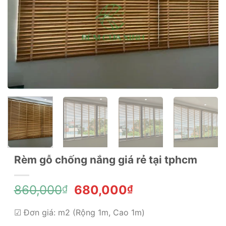
Rèm gỗ chống nắng giá rẻ tại tphcm
Giá
Giá
860,000
680,000
₫
₫
gốc
hiện
là:
tại
☑ Đơn giá: m2 (Rộng 1m, Cao 1m)
860,000₫.
là: