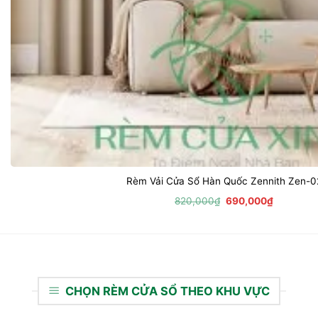
Rèm Vải Cửa Sổ Hàn Quốc Zennith Zen-0
Giá
Giá
820,000
₫
690,000
₫
gốc
hiện
là:
tại
820,000₫.
là:
690,000₫
CHỌN RÈM CỬA SỔ THEO KHU VỰC