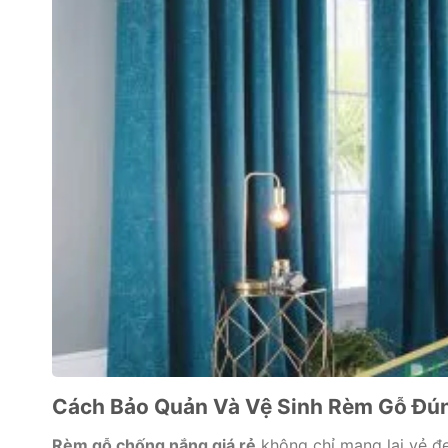
Cách Bảo Quản Và Vệ Sinh Rèm Gỗ Đú
Rèm gỗ chống nắng giá rẻ
không chỉ mang lại vẻ đ