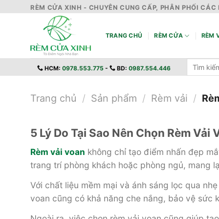
Skip
RÈM CỬA XINH - CHUYÊN CUNG CẤP, PHÂN PHỐI CÁC 
to
content
TRANG CHỦ
RÈM CỬA
RÈM V
Tìm
HCM:
0978.553.775
-
BD:
0987.554.446
kiếm:
Trang chủ
/
Sản phẩm
/
Rèm vải
/
Rèm
5 Lý Do Tại Sao Nên Chọn Rèm Vải 
Rèm vải voan
không chỉ tạo điểm nhấn đẹp mắt
trang trí phòng khách hoặc phòng ngủ, mang lạ
Với chất liệu mềm mại và ánh sáng lọc qua nhẹ
voan cũng có khả năng che nắng, bảo vệ sức kh
Ngoài ra, việc chọn rèm vải voan cũng giúp tạ