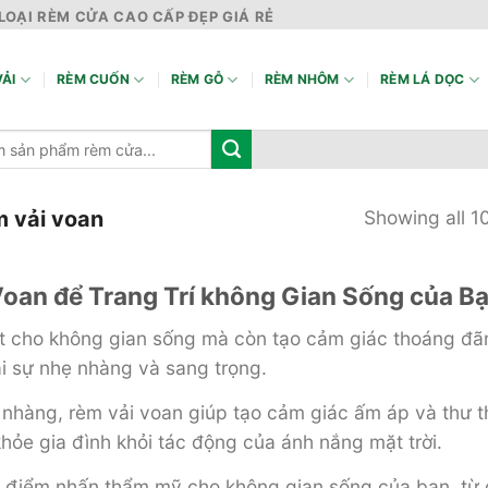
LOẠI RÈM CỬA CAO CẤP ĐẸP GIÁ RẺ
ẢI
RÈM CUỐN
RÈM GỖ
RÈM NHÔM
RÈM LÁ DỌC
 vải voan
Showing all 10
Voan để Trang Trí không Gian Sống của B
 cho không gian sống mà còn tạo cảm giác thoáng đãng
i sự nhẹ nhàng và sang trọng.
 nhàng, rèm vải voan giúp tạo cảm giác ấm áp và thư t
ỏe gia đình khỏi tác động của ánh nắng mặt trời.
o điểm nhấn thẩm mỹ cho không gian sống của bạn, từ đó