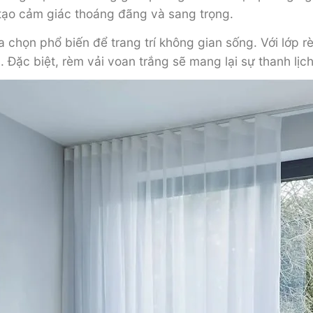
tạo cảm giác thoáng đãng và sang trọng.
chọn phổ biến để trang trí không gian sống. Với lớp r
Đặc biệt, rèm vải voan trắng sẽ mang lại sự thanh lịc