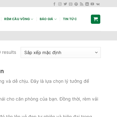
RÈM CẦU VỒNG
BÁO GIÁ
TIN TỨC
 results
ạn
 và dễ chịu. Đây là lựa chọn lý tưởng để
hái cho căn phòng của bạn. Đồng thời, rèm vải
 tôn lên vẻ đẹp tự nhiên và hiện đại trong