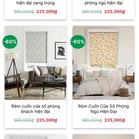
hiện đại sang trọng
phòng ngủ hiện đại
Giá
Giá
Giá
Giá
560,000
₫
225,000
₫
560,000
₫
225,000
₫
gốc
hiện
gốc
hiện
là:
tại
là:
tại
560,000₫.
là:
560,000₫.
là:
225,000₫.
225,00
-60%
-60%
Rèm cuốn cửa sổ phòng
Rèm Cuốn Cửa Sổ Phòng
khách hiện đại
Ngủ Hiện Đại
Giá
Giá
Giá
Giá
560,000
₫
225,000
₫
560,000
₫
225,000
₫
gốc
hiện
gốc
hiện
là:
tại
là:
tại
560,000₫.
là:
560,000₫.
là:
225,000₫.
225,00