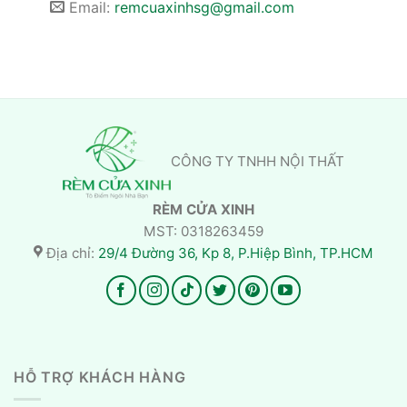
Email:
remcuaxinhsg@gmail.com
CÔNG TY TNHH NỘI THẤT
RÈM CỬA XINH
MST: 0318263459
Địa chỉ:
29/4 Đường 36, Kp 8, P.Hiệp Bình, TP.HCM
HỖ TRỢ KHÁCH HÀNG