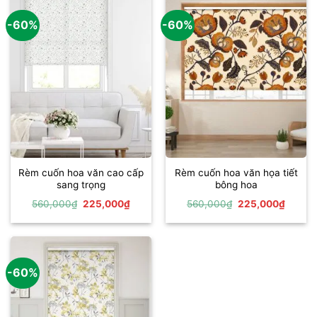
-60%
-60%
Rèm cuốn hoa văn cao cấp
Rèm cuốn hoa văn họa tiết
sang trọng
bông hoa
Giá
Giá
Giá
Giá
560,000
₫
225,000
₫
560,000
₫
225,000
₫
gốc
hiện
gốc
hiện
là:
tại
là:
tại
560,000₫.
là:
560,000₫.
là:
225,000₫.
225,00
-60%