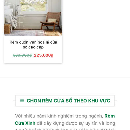
Rèm cuốn vân hoa lá cửa
sổ cao cấp
Giá
Giá
560,000
₫
225,000
₫
gốc
hiện
là:
tại
560,000₫.
là:
225,000₫.
CHỌN RÈM CỬA SỔ THEO KHU VỰC
Với nhiều năm kinh nghiệm trong ngành,
Rèm
Cửa Xinh
đã xây dựng được sự uy tín và lòng