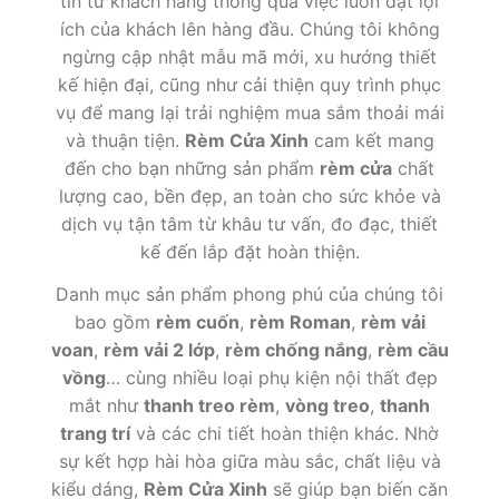
tin từ khách hàng thông qua việc luôn đặt lợi
ích của khách lên hàng đầu. Chúng tôi không
ngừng cập nhật mẫu mã mới, xu hướng thiết
kế hiện đại, cũng như cải thiện quy trình phục
vụ để mang lại trải nghiệm mua sắm thoải mái
và thuận tiện.
Rèm Cửa Xinh
cam kết mang
đến cho bạn những sản phẩm
rèm cửa
chất
lượng cao, bền đẹp, an toàn cho sức khỏe và
dịch vụ tận tâm từ khâu tư vấn, đo đạc, thiết
kế đến lắp đặt hoàn thiện.
Danh mục sản phẩm phong phú của chúng tôi
bao gồm
rèm cuốn
,
rèm Roman
,
rèm vải
voan
,
rèm vải 2 lớp
,
rèm chống nắng
,
rèm cầu
vồng
… cùng nhiều loại phụ kiện nội thất đẹp
mắt như
thanh treo rèm
,
vòng treo
,
thanh
trang trí
và các chi tiết hoàn thiện khác. Nhờ
sự kết hợp hài hòa giữa màu sắc, chất liệu và
kiểu dáng,
Rèm Cửa Xinh
sẽ giúp bạn biến căn