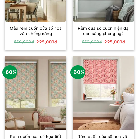
Mẫu rèm cuốn cửa sổ hoa
Rèm cửa sổ cuốn hiện đại
văn chống nắng
cản sáng phòng ngủ
Giá
Giá
Giá
Giá
560,000
₫
225,000
₫
560,000
₫
225,000
₫
gốc
hiện
gốc
hiện
là:
tại
là:
tại
560,000₫.
là:
560,000₫.
là:
225,000₫.
225,00
-60%
-60%
Rèm cuốn cửa sổ họa tiết
Rèm cuốn cửa sổ hoa văn