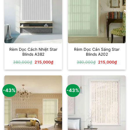
Rèm Dọc Cách Nhiệt Star
Rèm Dọc Cản Sáng Star
Blinds A382
Blinds A202
Giá
Giá
Giá
Giá
380,000
₫
215,000
₫
380,000
₫
215,000
₫
gốc
hiện
gốc
hiện
là:
tại
là:
tại
380,000₫.
là:
380,000₫.
là:
215,000₫.
215,00
-43%
-43%