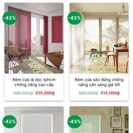
-43%
-43%
Rèm cửa lá dọc tphcm
Rèm cửa sáo đứng chống
chống nắng cao cấp
nắng cản sáng giá tốt
Giá
Giá
Giá
Giá
380,000
₫
215,000
₫
380,000
₫
215,000
₫
gốc
hiện
gốc
hiện
là:
tại
là:
tại
380,000₫.
là:
380,000₫.
là:
215,000₫.
215,00
-43%
-43%