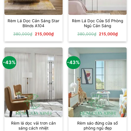
Rèm Lá Dọc Cản Sáng Star
Rèm Lá Dọc Cửa Sổ Phòng
Blinds A104
Ngủ Cản Sáng
Giá
Giá
Giá
Giá
380,000
₫
215,000
₫
380,000
₫
215,000
₫
gốc
hiện
gốc
hiện
là:
tại
là:
tại
380,000₫.
là:
380,000₫.
là:
215,000₫.
215,00
-43%
-43%
Rèm lá dọc vải trơn cản
Rèm sáo đứng cửa sổ
sáng cách nhiệt
phòng ngủ đẹp