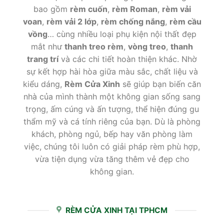
bao gồm
rèm cuốn
,
rèm Roman
,
rèm vải
voan
,
rèm vải 2 lớp
,
rèm chống nắng
,
rèm cầu
vồng
… cùng nhiều loại phụ kiện nội thất đẹp
mắt như
thanh treo rèm
,
vòng treo
,
thanh
trang trí
và các chi tiết hoàn thiện khác. Nhờ
sự kết hợp hài hòa giữa màu sắc, chất liệu và
kiểu dáng,
Rèm Cửa Xinh
sẽ giúp bạn biến căn
nhà của mình thành một không gian sống sang
trọng, ấm cúng và ấn tượng, thể hiện đúng gu
thẩm mỹ và cá tính riêng của bạn. Dù là phòng
khách, phòng ngủ, bếp hay văn phòng làm
việc, chúng tôi luôn có giải pháp rèm phù hợp,
vừa tiện dụng vừa tăng thêm vẻ đẹp cho
không gian.
RÈM CỬA XINH TẠI TPHCM