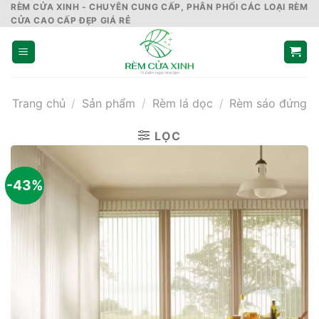
Skip
RÈM CỬA XINH - CHUYÊN CUNG CẤP, PHÂN PHỐI CÁC LOẠI RÈM
CỬA CAO CẤP ĐẸP GIÁ RẺ
to
content
Trang chủ
/
Sản phẩm
/
Rèm lá dọc
/
Rèm sáo đứng
LỌC
-43%