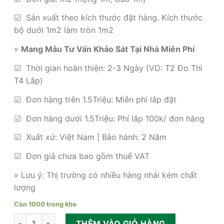
là:
tại
380,000₫.
là:
☑ Sản xuất theo kích thước đặt hàng. Kích thước
215,000₫.
bộ dưới 1m2 làm tròn 1m2
»
Mang Mẫu Tư Vấn Khảo Sát Tại Nhà Miễn Phí
☑ Thời gian hoàn thiện: 2-3 Ngày (VD: T2 Đo Thì
T4 Lắp)
☑ Đơn hàng trên 1.5Triệu: Miễn phí lắp đặt
☑ Đơn hàng dưới 1.5Triệu: Phí lắp 100k/ đơn hàng
☑ Xuất xứ: Việt Nam | Bảo hành: 2 Năm
☑ Đơn giá chưa bao gồm thuế VAT
» Lưu ý: Thị trường có nhiều hàng nhái kém chất
lượng
Còn 1000 trong kho
Rèm cửa sáo đứng chống nắng cản sáng giá tốt số lượng
THÊM VÀO GIỎ HÀNG