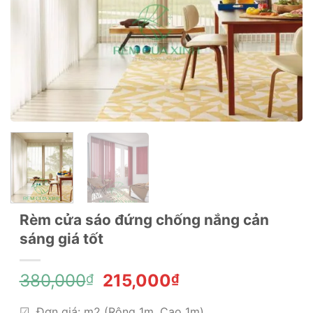
Rèm cửa sáo đứng chống nắng cản
sáng giá tốt
Giá
Giá
380,000
215,000
₫
₫
gốc
hiện
☑ Đơn giá: m2 (Rộng 1m, Cao 1m)