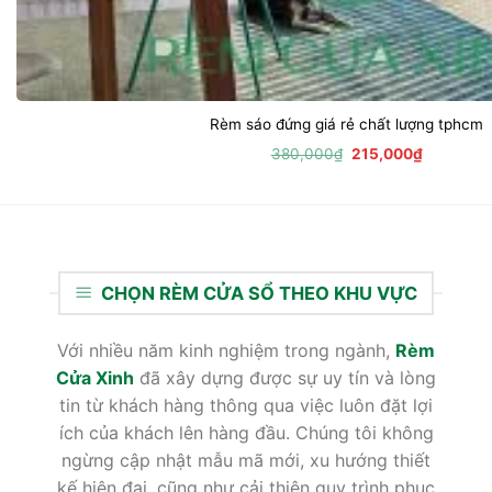
Rèm sáo đứng giá rẻ chất lượng tphcm
Giá
Giá
380,000
₫
215,000
₫
gốc
hiện
là:
tại
380,000₫.
là:
215,000₫
CHỌN RÈM CỬA SỔ THEO KHU VỰC
Với nhiều năm kinh nghiệm trong ngành,
Rèm
Cửa Xinh
đã xây dựng được sự uy tín và lòng
tin từ khách hàng thông qua việc luôn đặt lợi
ích của khách lên hàng đầu. Chúng tôi không
ngừng cập nhật mẫu mã mới, xu hướng thiết
kế hiện đại, cũng như cải thiện quy trình phục