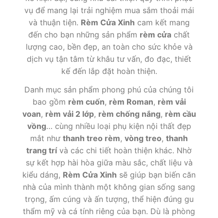
vụ để mang lại trải nghiệm mua sắm thoải mái
và thuận tiện.
Rèm Cửa Xinh
cam kết mang
đến cho bạn những sản phẩm
rèm cửa
chất
lượng cao, bền đẹp, an toàn cho sức khỏe và
dịch vụ tận tâm từ khâu tư vấn, đo đạc, thiết
kế đến lắp đặt hoàn thiện.
Danh mục sản phẩm phong phú của chúng tôi
bao gồm
rèm cuốn
,
rèm Roman
,
rèm vải
voan
,
rèm vải 2 lớp
,
rèm chống nắng
,
rèm cầu
vồng
… cùng nhiều loại phụ kiện nội thất đẹp
mắt như
thanh treo rèm
,
vòng treo
,
thanh
trang trí
và các chi tiết hoàn thiện khác. Nhờ
sự kết hợp hài hòa giữa màu sắc, chất liệu và
kiểu dáng,
Rèm Cửa Xinh
sẽ giúp bạn biến căn
nhà của mình thành một không gian sống sang
trọng, ấm cúng và ấn tượng, thể hiện đúng gu
thẩm mỹ và cá tính riêng của bạn. Dù là phòng