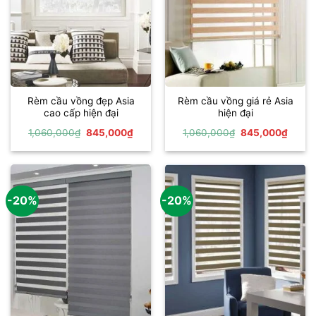
Rèm cầu vồng đẹp Asia
Rèm cầu vồng giá rẻ Asia
cao cấp hiện đại
hiện đại
Giá
Giá
Giá
Giá
1,060,000
₫
845,000
₫
1,060,000
₫
845,000
₫
gốc
hiện
gốc
hiện
là:
tại
là:
tại
1,060,000₫.
là:
1,060,000₫.
là:
845,000₫.
845,0
-20%
-20%