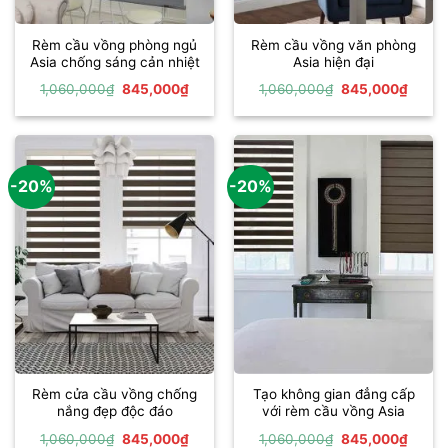
Rèm cầu vồng phòng ngủ
Rèm cầu vồng văn phòng
Asia chống sáng cản nhiệt
Asia hiện đại
Giá
Giá
Giá
Giá
1,060,000
₫
845,000
₫
1,060,000
₫
845,000
₫
gốc
hiện
gốc
hiện
là:
tại
là:
tại
1,060,000₫.
là:
1,060,000₫.
là:
845,000₫.
845,0
-20%
-20%
Rèm cửa cầu vồng chống
Tạo không gian đẳng cấp
nắng đẹp độc đáo
với rèm cầu vồng Asia
Giá
Giá
Giá
Giá
1,060,000
₫
845,000
₫
1,060,000
₫
845,000
₫