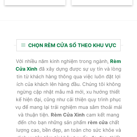
gốc
hiện
gốc
hiện
là:
tại
là:
tại
1,060,000₫.
là:
1,060,000₫.
là:
845,000₫.
845,0
CHỌN RÈM CỬA SỔ THEO KHU VỰC
Với nhiều năm kinh nghiệm trong ngành,
Rèm
Cửa Xinh
đã xây dựng được sự uy tín và lòng
tin từ khách hàng thông qua việc luôn đặt lợi
ích của khách lên hàng đầu. Chúng tôi không
ngừng cập nhật mẫu mã mới, xu hướng thiết
kế hiện đại, cũng như cải thiện quy trình phục
vụ để mang lại trải nghiệm mua sắm thoải mái
và thuận tiện.
Rèm Cửa Xinh
cam kết mang
đến cho bạn những sản phẩm
rèm cửa
chất
lượng cao, bền đẹp, an toàn cho sức khỏe và