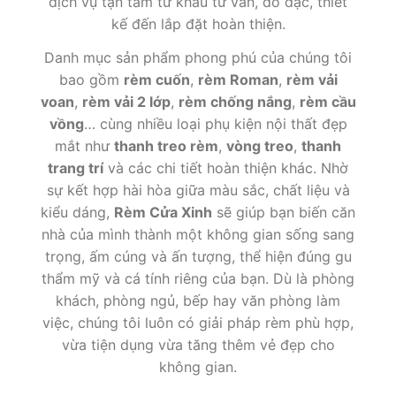
dịch vụ tận tâm từ khâu tư vấn, đo đạc, thiết
kế đến lắp đặt hoàn thiện.
Danh mục sản phẩm phong phú của chúng tôi
bao gồm
rèm cuốn
,
rèm Roman
,
rèm vải
voan
,
rèm vải 2 lớp
,
rèm chống nắng
,
rèm cầu
vồng
… cùng nhiều loại phụ kiện nội thất đẹp
mắt như
thanh treo rèm
,
vòng treo
,
thanh
trang trí
và các chi tiết hoàn thiện khác. Nhờ
sự kết hợp hài hòa giữa màu sắc, chất liệu và
kiểu dáng,
Rèm Cửa Xinh
sẽ giúp bạn biến căn
nhà của mình thành một không gian sống sang
trọng, ấm cúng và ấn tượng, thể hiện đúng gu
thẩm mỹ và cá tính riêng của bạn. Dù là phòng
khách, phòng ngủ, bếp hay văn phòng làm
việc, chúng tôi luôn có giải pháp rèm phù hợp,
vừa tiện dụng vừa tăng thêm vẻ đẹp cho
không gian.