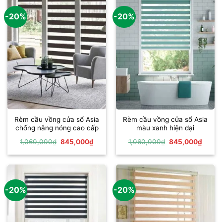
-20%
-20%
Rèm cầu vồng cửa sổ Asia
Rèm cầu vồng cửa sổ Asia
chống nắng nóng cao cấp
màu xanh hiện đại
Giá
Giá
Giá
Giá
1,060,000
₫
845,000
₫
1,060,000
₫
845,000
₫
gốc
hiện
gốc
hiện
là:
tại
là:
tại
1,060,000₫.
là:
1,060,000₫.
là:
845,000₫.
845,0
-20%
-20%