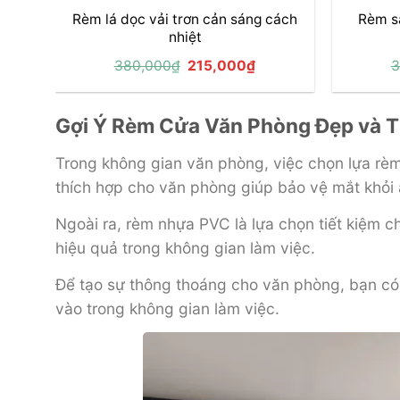
Rèm lá dọc vải trơn cản sáng cách
Rèm sá
nhiệt
Giá
Giá
380,000
₫
215,000
₫
3
gốc
hiện
là:
tại
380,000₫.
là:
215,000₫.
Gợi Ý Rèm Cửa Văn Phòng Đẹp và T
Trong không gian văn phòng, việc chọn lựa rèm
thích hợp cho văn phòng giúp bảo vệ mắt khỏi á
Ngoài ra, rèm nhựa PVC là lựa chọn tiết kiệm 
hiệu quả trong không gian làm việc.
Để tạo sự thông thoáng cho văn phòng, bạn có 
vào trong không gian làm việc.