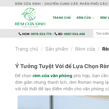
Skip
RÈM CỬA XINH - CHUYÊN CUNG CẤP, PHÂN PHỐI CÁC 
to
content
TRANG CHỦ
RÈM CỬA
RÈM V
Tìm
HCM:
0978.553.775
-
BD:
0987.554.446
kiếm:
Trang chủ
/
Sản phẩm
/
Rèm cửa
/
Rè
Ý Tưởng Tuyệt Vời để Lựa Chọn R
Để chọn
rèm cửa văn phòng
phù hợp, bạn cần 
đơn giản nhưng thanh lịch, rèm Roman mang lại
với nội thất để tạo điểm nhấn cho văn phòng c