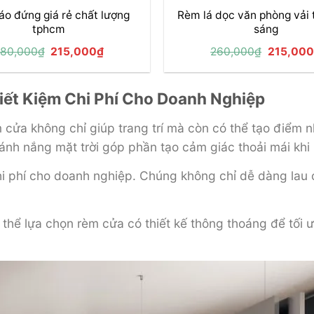
o đứng giá rẻ chất lượng
Rèm lá dọc văn phòng vải 
tphcm
sáng
Giá
Giá
Giá
80,000
₫
215,000
₫
260,000
₫
215,000
gốc
hiện
gốc
là:
tại
là:
380,000₫.
là:
260,000
215,000₫.
iết Kiệm Chi Phí Cho Doanh Nghiệp
 cửa không chỉ giúp trang trí mà còn có thể tạo điểm 
nh nắng mặt trời góp phần tạo cảm giác thoải mái khi 
chi phí cho doanh nghiệp. Chúng không chỉ dễ dàng lau
thể lựa chọn rèm cửa có thiết kế thông thoáng để tối ư