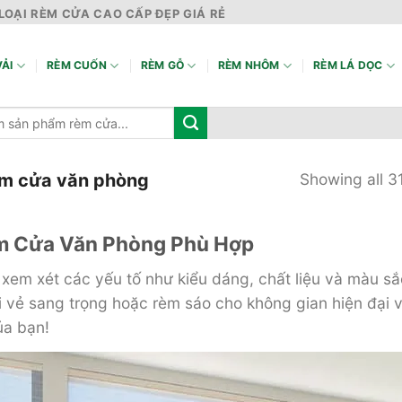
LOẠI RÈM CỬA CAO CẤP ĐẸP GIÁ RẺ
ẢI
RÈM CUỐN
RÈM GỖ
RÈM NHÔM
RÈM LÁ DỌC
m cửa văn phòng
Showing all 31
èm Cửa Văn Phòng Phù Hợp
xem xét các yếu tố như kiểu dáng, chất liệu và màu sắ
 vẻ sang trọng hoặc rèm sáo cho không gian hiện đại v
ủa bạn!