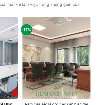
ải mái khi làm việc trong không gian của
-17%
+
ốt Nhất
Rèm cửa sáo lá dọc cao cấp hiện đại