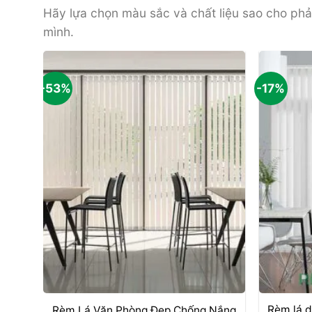
Hãy lựa chọn màu sắc và chất liệu sao cho phả
mình.
-53%
-17%
+
+
Rèm lá d
Rèm Lá Văn Phòng Đẹp Chống Nắng