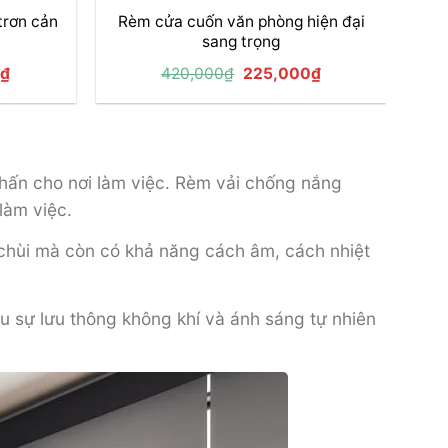
trơn cản
Rèm cửa cuốn văn phòng hiện đại
sang trọng
Giá
Giá
Giá
₫
420,000
₫
225,000
₫
hiện
gốc
hiện
tại
là:
tại
₫.
là:
420,000₫.
là:
215,000₫.
225,000₫.
nhấn cho nơi làm việc. Rèm vải chống nắng
làm việc.
 chùi mà còn có khả năng cách âm, cách nhiệt
u sự lưu thông không khí và ánh sáng tự nhiên