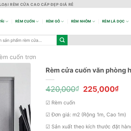
LOẠI RÈM CỬA CAO CẤP ĐẸP GIÁ RẺ
ẢI
RÈM CUỐN
RÈM GỖ
RÈM NHÔM
RÈM LÁ DỌC
èm cuốn trơn
Rèm cửa cuốn văn phòng hi
Giá
Giá
420,000
₫
225,000
₫
gốc
hiệ
là:
tại
☑ Rèm cuốn
420,000₫.
là:
☑ Đơn giá: m2 (Rộng 1m, Cao 1m)
225
☑ Sản xuất theo kích thước đặt hàn