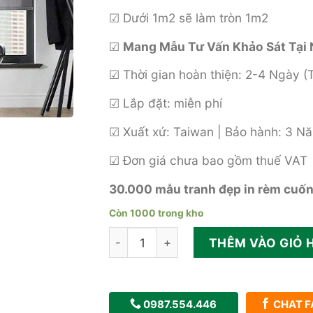
☑ Dưới 1m2 sẽ làm tròn 1m2
☑
Mang Mẫu Tư Vấn Khảo Sát Tại 
☑ Thời gian hoàn thiện: 2-4 Ngày (
☑ Lắp đặt: miễn phí
☑ Xuất xứ: Taiwan | Bảo hành: 3 N
☑ Đơn giá chưa bao gồm thuế VAT
30.000 mẫu tranh đẹp in rèm cuố
Còn 1000 trong kho
Rèm cửa cuốn văn phòng hiện đại san
THÊM VÀO GIỎ 
0987.554.446
CHAT F