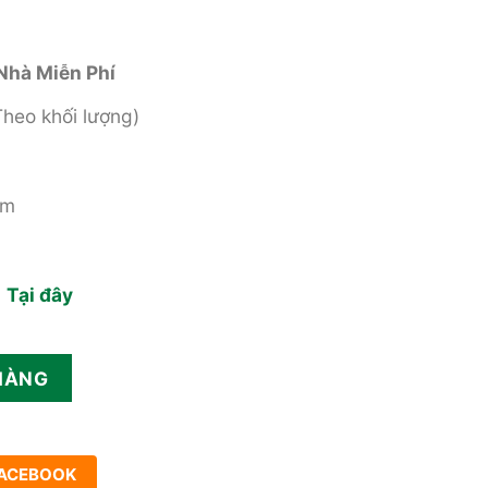
Nhà Miễn Phí
Theo khối lượng)
ăm
n
Tại đây
g trọng số lượng
HÀNG
ACEBOOK