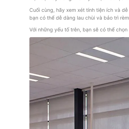
Cuối cùng, hãy xem xét tính tiện ích và d
bạn có thể dễ dàng lau chùi và bảo trì rè
Với những yếu tố trên, bạn sẽ có thể chọ