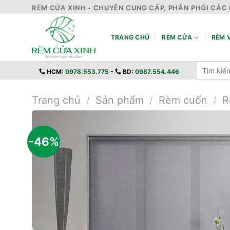
Skip
RÈM CỬA XINH - CHUYÊN CUNG CẤP, PHÂN PHỐI CÁC 
to
content
TRANG CHỦ
RÈM CỬA
RÈM V
Tìm
HCM:
0978.553.775
-
BD:
0987.554.446
kiếm:
Trang chủ
/
Sản phẩm
/
Rèm cuốn
/
R
-46%