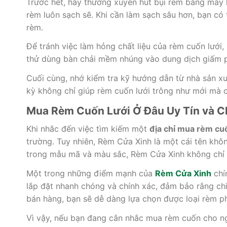
Trước hết, hãy thường xuyên hút bụi rèm bằng máy h
rèm luôn sạch sẽ. Khi cần làm sạch sâu hơn, bạn c
rèm.
Để tránh việc làm hỏng chất liệu của rèm cuốn lưới
thử dùng bàn chải mềm nhúng vào dung dịch giấm p
Cuối cùng, nhớ kiểm tra kỹ hướng dẫn từ nhà sản xu
kỳ không chỉ giúp rèm cuốn lưới trông như mới mà 
Mua Rèm Cuốn Lưới Ở Đâu Uy Tín và C
Khi nhắc đến việc tìm kiếm một
địa chỉ mua rèm cu
trường. Tuy nhiên, Rèm Cửa Xinh là một cái tên kh
trong mẫu mã và màu sắc, Rèm Cửa Xinh không chỉ
Một trong những điểm mạnh của
Rèm Cửa Xinh
chín
lắp đặt nhanh chóng và chính xác, đảm bảo rằng chiế
bán hàng, bạn sẽ dễ dàng lựa chọn được loại rèm p
Vì vậy, nếu bạn đang cân nhắc mua rèm cuốn cho ng