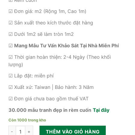
là:
tại
386,000₫.
là:
☑ Đơn giá: m2 (Rộng 1m, Cao 1m)
285,000₫.
☑ Sản xuất theo kích thước đặt hàng
☑ Dưới 1m2 sẽ làm tròn 1m2
☑
Mang Mẫu Tư Vấn Khảo Sát Tại Nhà Miễn Phí
☑ Thời gian hoàn thiện: 2-4 Ngày (Theo khối
lượng)
☑ Lắp đặt: miễn phí
☑ Xuất xứ: Taiwan | Bảo hành: 3 Năm
☑ Đơn giá chưa bao gồm thuế VAT
30.000 mẫu tranh đẹp in rèm cuốn
Tại đây
Còn 1000 trong kho
Mẫu rèm sáo cuốn lưới cao cấp hiện đại số lượng
THÊM VÀO GIỎ HÀNG