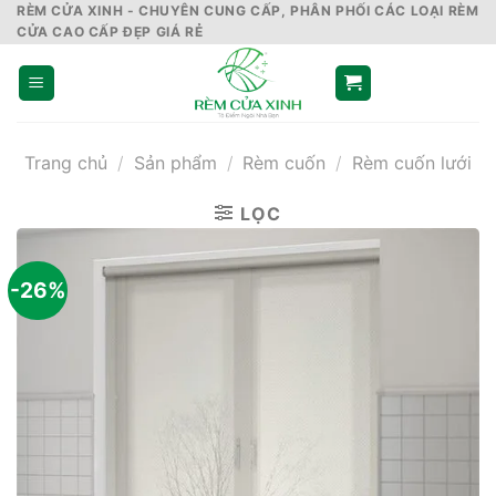
Skip
RÈM CỬA XINH - CHUYÊN CUNG CẤP, PHÂN PHỐI CÁC LOẠI RÈM
CỬA CAO CẤP ĐẸP GIÁ RẺ
to
content
Trang chủ
/
Sản phẩm
/
Rèm cuốn
/
Rèm cuốn lưới
LỌC
-26%