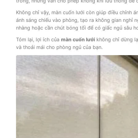
trong, nhưng vẫn cho phép không khí lưu thông dễ 
Không chỉ vậy, màn cuốn lưới còn giúp điều chỉnh á
ánh sáng chiếu vào phòng, tạo ra không gian nghỉ n
nhàng hoặc cần chút bóng tối để có giấc ngủ sâu h
Tóm lại, lợi ích của
màn cuốn lưới
không chỉ dừng lại
và thoải mái cho phòng ngủ của bạn.