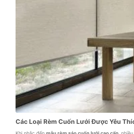
Các Loại Rèm Cuốn Lưới Được Yêu Thíc
Khi nhắc đến
mẫu rèm sáo cuốn lưới cao cấp
, nhiề