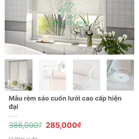
Mẫu rèm sáo cuốn lưới cao cấp hiện
đại
Giá
Giá
386,000
285,000
₫
₫
gốc
hiện
☑ Rèm cuốn