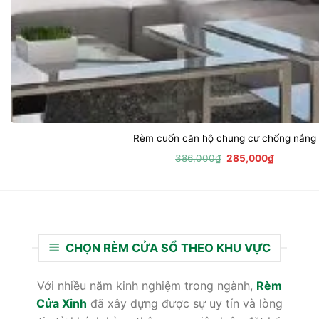
Rèm cuốn căn hộ chung cư chống nắng
Giá
Giá
386,000
₫
285,000
₫
gốc
hiện
là:
tại
386,000₫.
là:
285,000₫
CHỌN RÈM CỬA SỔ THEO KHU VỰC
Với nhiều năm kinh nghiệm trong ngành,
Rèm
Cửa Xinh
đã xây dựng được sự uy tín và lòng