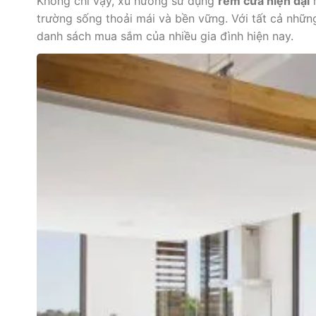
Không chỉ vậy, xu hướng sử dụng
rèm cửa hiện đại
n
trường sống thoải mái và bền vững. Với tất cả nhữn
danh sách mua sắm của nhiều gia đình hiện nay.