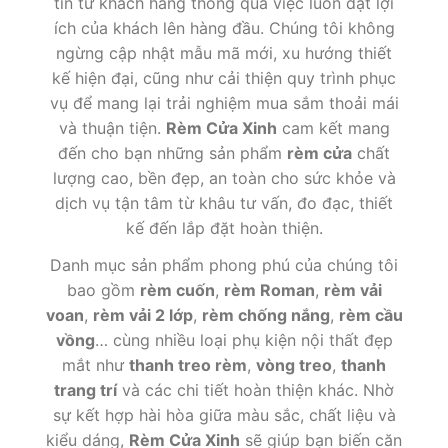
tin từ khách hàng thông qua việc luôn đặt lợi
ích của khách lên hàng đầu. Chúng tôi không
ngừng cập nhật mẫu mã mới, xu hướng thiết
kế hiện đại, cũng như cải thiện quy trình phục
vụ để mang lại trải nghiệm mua sắm thoải mái
và thuận tiện.
Rèm Cửa Xinh
cam kết mang
đến cho bạn những sản phẩm
rèm cửa
chất
lượng cao, bền đẹp, an toàn cho sức khỏe và
dịch vụ tận tâm từ khâu tư vấn, đo đạc, thiết
kế đến lắp đặt hoàn thiện.
Danh mục sản phẩm phong phú của chúng tôi
bao gồm
rèm cuốn
,
rèm Roman
,
rèm vải
voan
,
rèm vải 2 lớp
,
rèm chống nắng
,
rèm cầu
vồng
… cùng nhiều loại phụ kiện nội thất đẹp
mắt như
thanh treo rèm
,
vòng treo
,
thanh
trang trí
và các chi tiết hoàn thiện khác. Nhờ
sự kết hợp hài hòa giữa màu sắc, chất liệu và
kiểu dáng,
Rèm Cửa Xinh
sẽ giúp bạn biến căn