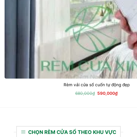
Rèm vải cửa sổ cuốn tự động đẹp
Giá
Giá
680,000
₫
590,000
₫
gốc
hiện
là:
tại
680,000₫.
là:
590,000₫
CHỌN RÈM CỬA SỔ THEO KHU VỰC