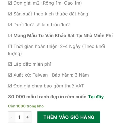
☑ Đơn giá: m2 (Rộng 1m, Cao 1m)
285,000₫.
☑ Sản xuất theo kích thước đặt hàng
☑ Dưới 1m2 sẽ làm tròn 1m2
☑
Mang Mẫu Tư Vấn Khảo Sát Tại Nhà Miễn Phí
☑ Thời gian hoàn thiện: 2-4 Ngày (Theo khối
lượng)
☑ Lắp đặt: miễn phí
☑ Xuất xứ: Taiwan | Bảo hành: 3 Năm
☑ Đơn giá chưa bao gồm thuế VAT
30.000 mẫu tranh đẹp in rèm cuốn
Tại đây
Còn 1000 trong kho
Màn cuốn lưới phòng ngủ đẹp hiện đại số lượng
THÊM VÀO GIỎ HÀNG