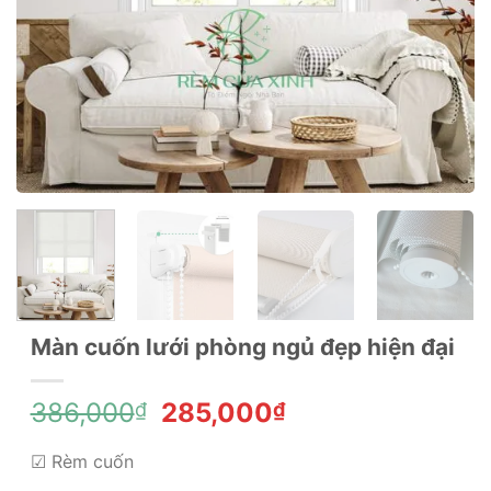
Màn cuốn lưới phòng ngủ đẹp hiện đại
Giá
Giá
386,000
285,000
₫
₫
gốc
hiện
là:
tại
☑ Rèm cuốn
386,000₫.
là: