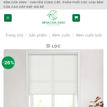
Skip
RÈM CỬA XINH - CHUYÊN CUNG CẤP, PHÂN PHỐI CÁC LOẠI RÈM
CỬA CAO CẤP ĐẸP GIÁ RẺ
to
content
Trang chủ
/
Sản phẩm
/
Rèm cuốn
/
Rèm cuốn lưới
LỌC
-26%