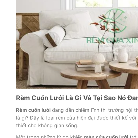
Rèm Cuốn Lưới Là Gì Và Tại Sao Nó Đ
Rèm cuốn lưới
đang dần chiếm lĩnh thị trường nội t
là gì? Đây là loại rèm cửa hiện đại được thiết kế vớ
thiết cho không gian sống.
Một trong những lý do khiến
màn cửa cuốn lưới
trở 