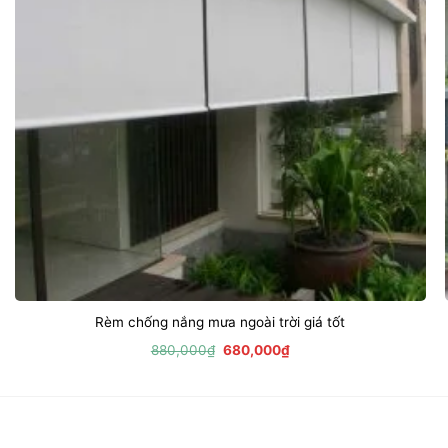
Rèm chống nắng mưa ngoài trời giá tốt
Giá
Giá
880,000
₫
680,000
₫
gốc
hiện
là:
tại
880,000₫.
là:
680,000₫.