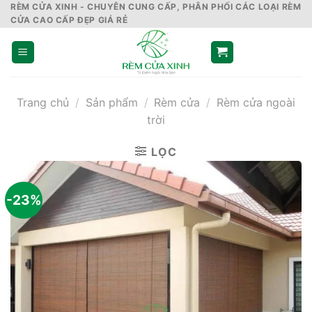
Skip
RÈM CỬA XINH - CHUYÊN CUNG CẤP, PHÂN PHỐI CÁC LOẠI RÈM
CỬA CAO CẤP ĐẸP GIÁ RẺ
to
content
Trang chủ
/
Sản phẩm
/
Rèm cửa
/
Rèm cửa ngoài
trời
LỌC
-23%