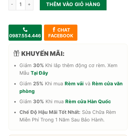
Rèm sáo gỗ ngoài trời chống mưa nắng giá rẻ số lượng
THÊM VÀO GIỎ HÀNG
CHAT
0987.554.446
FACEBOOK
KHUYẾN MÃI:
Giảm
30%
Khi lắp thêm động cơ rèm. Xem
Mẫu
Tại Đây
Giảm
25%
Khi mua
Rèm vải
và
Rèm cửa văn
phòng
Giảm
30%
Khi mua
Rèm cửa Hàn Quốc
Chế Độ Hậu Mãi Tốt Nhất:
Sửa Chữa Rèm
Miễn Phí Trong 1 Năm Sau Bảo Hành.