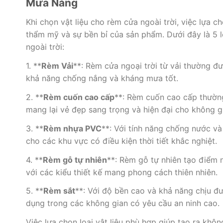
Mưa Nắng
Khi chọn vật liệu cho rèm cửa ngoài trời, việc lựa c
thẩm mỹ và sự bền bỉ của sản phẩm. Dưới đây là 5 l
ngoài trời:
1. **
Rèm Vải
**: Rèm cửa ngoại trời từ vải thường đư
khả năng chống nắng và kháng mưa tốt.
2. **
Rèm cuốn cao cấp
**: Rèm cuốn cao cấp thường 
mang lại vẻ đẹp sang trọng và hiện đại cho không g
3. **
Rèm nhựa PVC
**: Với tính năng chống nước và
cho các khu vực có điều kiện thời tiết khắc nghiệt.
4. **
Rèm gỗ tự nhiên
**: Rèm gỗ tự nhiên tạo điểm 
với các kiểu thiết kế mang phong cách thiên nhiên.
5. **
Rèm sắt
**: Với độ bền cao và khả năng chịu đ
dụng trong các không gian có yêu cầu an ninh cao.
Việc lựa chọn loại vật liệu phù hợp giúp tạo ra khô