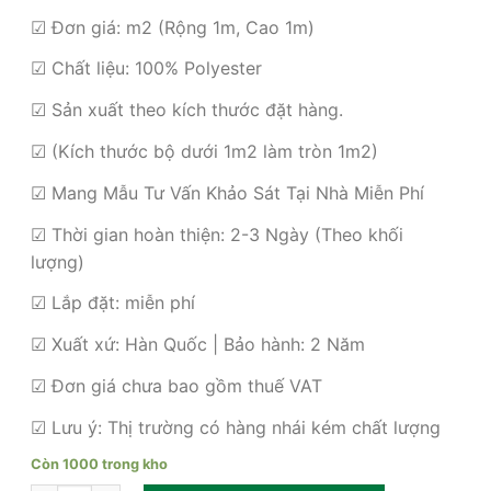
gốc
hiện
là:
tại
☑ Đơn giá: m2 (Rộng 1m, Cao 1m)
880,000₫.
là:
☑ Chất liệu: 100% Polyester
680,000₫.
☑ Sản xuất theo kích thước đặt hàng.
☑ (Kích thước bộ dưới 1m2 làm tròn 1m2)
☑ Mang Mẫu Tư Vấn Khảo Sát Tại Nhà Miễn Phí
☑ Thời gian hoàn thiện: 2-3 Ngày (Theo khối
lượng)
☑ Lắp đặt: miễn phí
☑ Xuất xứ: Hàn Quốc | Bảo hành: 2 Năm
☑ Đơn giá chưa bao gồm thuế VAT
☑ Lưu ý: Thị trường có hàng nhái kém chất lượng
Còn 1000 trong kho