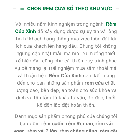
CHỌN RÈM CỬA SỔ THEO KHU VỰC
Với nhiều năm kinh nghiệm trong ngành,
Rèm
Cửa Xinh
đã xây dựng được sự uy tín và lòng
tin từ khách hàng thông qua việc luôn đặt lợi
ích của khách lên hàng đầu. Chúng tôi không
ngừng cập nhật mẫu mã mới, xu hướng thiết
kế hiện đại, cũng như cải thiện quy trình phục
vụ để mang lại trải nghiệm mua sắm thoải mái
và thuận tiện.
Rèm Cửa Xinh
cam kết mang
đến cho bạn những sản phẩm
rèm cửa
chất
lượng cao, bền đẹp, an toàn cho sức khỏe và
dịch vụ tận tâm từ khâu tư vấn, đo đạc, thiết
kế đến lắp đặt hoàn thiện.
Danh mục sản phẩm phong phú của chúng tôi
bao gồm
rèm cuốn
,
rèm Roman
,
rèm vải
voan
,
rèm vải 2 lớp
,
rèm chống nắng
,
rèm cầu