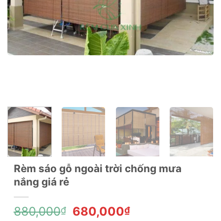
Rèm sáo gỗ ngoài trời chống mưa
nắng giá rẻ
Giá
Giá
880,000
680,000
₫
₫