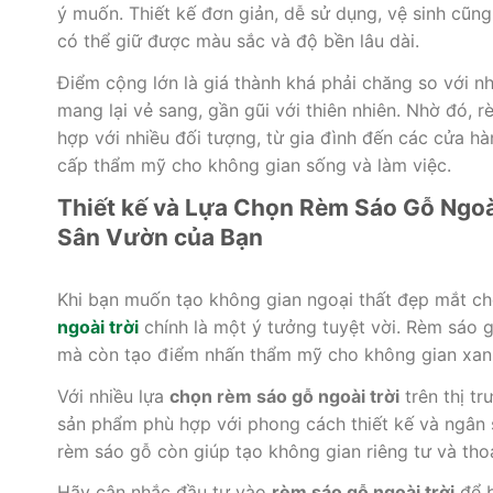
ý muốn. Thiết kế đơn giản, dễ sử dụng, vệ sinh cũng 
có thể giữ được màu sắc và độ bền lâu dài.
Điểm cộng lớn là giá thành khá phải chăng so với nh
mang lại vẻ sang, gần gũi với thiên nhiên. Nhờ đó, 
hợp với nhiều đối tượng, từ gia đình đến các cửa hà
cấp thẩm mỹ cho không gian sống và làm việc.
Thiết kế và Lựa Chọn Rèm Sáo Gỗ Ngo
Sân Vườn của Bạn
Khi bạn muốn tạo không gian ngoại thất đẹp mắt ch
ngoài trời
chính là một ý tưởng tuyệt vời. Rèm sáo 
mà còn tạo điểm nhấn thẩm mỹ cho không gian xan
Với nhiều lựa
chọn rèm sáo gỗ ngoài trời
trên thị tr
sản phẩm phù hợp với phong cách thiết kế và ngân 
rèm sáo gỗ còn giúp tạo không gian riêng tư và th
Hãy cân nhắc đầu tư vào
rèm sáo gỗ ngoài trời
để b