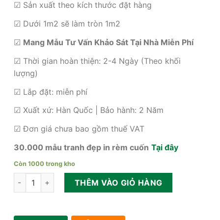
☑ Sản xuất theo kích thước đặt hàng
225,000₫.
☑ Dưới 1m2 sẽ làm tròn 1m2
☑
Mang Mẫu Tư Vấn Khảo Sát Tại Nhà Miễn Phí
☑ Thời gian hoàn thiện: 2-4 Ngày (Theo khối
lượng)
☑ Lắp đặt: miễn phí
☑ Xuất xứ: Hàn Quốc | Bảo hành: 2 Năm
☑ Đơn giá chưa bao gồm thuế VAT
30.000 mẫu tranh đẹp in rèm cuốn
Tại đây
Còn 1000 trong kho
Rèm cuốn chống nắng cửa sổ số lượng
THÊM VÀO GIỎ HÀNG