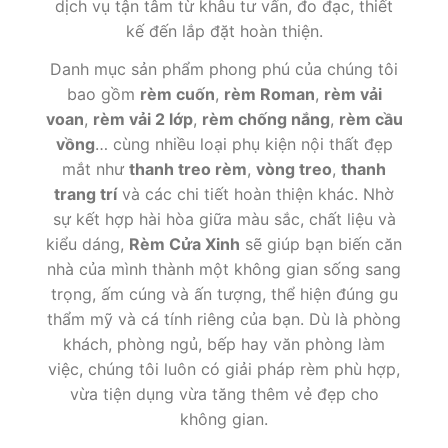
dịch vụ tận tâm từ khâu tư vấn, đo đạc, thiết
kế đến lắp đặt hoàn thiện.
Danh mục sản phẩm phong phú của chúng tôi
bao gồm
rèm cuốn
,
rèm Roman
,
rèm vải
voan
,
rèm vải 2 lớp
,
rèm chống nắng
,
rèm cầu
vồng
… cùng nhiều loại phụ kiện nội thất đẹp
mắt như
thanh treo rèm
,
vòng treo
,
thanh
trang trí
và các chi tiết hoàn thiện khác. Nhờ
sự kết hợp hài hòa giữa màu sắc, chất liệu và
kiểu dáng,
Rèm Cửa Xinh
sẽ giúp bạn biến căn
nhà của mình thành một không gian sống sang
trọng, ấm cúng và ấn tượng, thể hiện đúng gu
thẩm mỹ và cá tính riêng của bạn. Dù là phòng
khách, phòng ngủ, bếp hay văn phòng làm
việc, chúng tôi luôn có giải pháp rèm phù hợp,
vừa tiện dụng vừa tăng thêm vẻ đẹp cho
không gian.