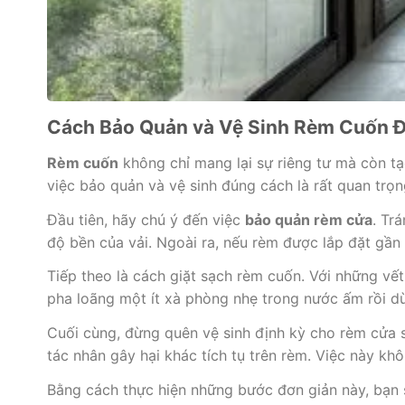
Cách Bảo Quản và Vệ Sinh Rèm Cuốn Đ
Rèm cuốn
không chỉ mang lại sự riêng tư mà còn t
việc bảo quản và vệ sinh đúng cách là rất quan trọn
Đầu tiên, hãy chú ý đến việc
bảo quản rèm cửa
. Tr
độ bền của vải. Ngoài ra, nếu rèm được lắp đặt gần
Tiếp theo là cách giặt sạch rèm cuốn. Với những vế
pha loãng một ít xà phòng nhẹ trong nước ấm rồi d
Cuối cùng, đừng quên vệ sinh định kỳ cho rèm cửa sổ
tác nhân gây hại khác tích tụ trên rèm. Việc này k
Bằng cách thực hiện những bước đơn giản này, bạn s