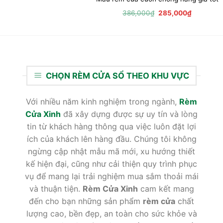
Giá
Giá
386,000
₫
285,000
₫
gốc
hiện
là:
tại
386,000₫.
là:
285,000₫
CHỌN RÈM CỬA SỔ THEO KHU VỰC
Với nhiều năm kinh nghiệm trong ngành,
Rèm
Cửa Xinh
đã xây dựng được sự uy tín và lòng
tin từ khách hàng thông qua việc luôn đặt lợi
ích của khách lên hàng đầu. Chúng tôi không
ngừng cập nhật mẫu mã mới, xu hướng thiết
kế hiện đại, cũng như cải thiện quy trình phục
vụ để mang lại trải nghiệm mua sắm thoải mái
và thuận tiện.
Rèm Cửa Xinh
cam kết mang
đến cho bạn những sản phẩm
rèm cửa
chất
lượng cao, bền đẹp, an toàn cho sức khỏe và