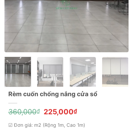
Rèm cuốn chống nắng cửa sổ
Giá
Giá
360,000
225,000
₫
₫
gốc
hiện
là:
tại
☑ Đơn giá: m2 (Rộng 1m, Cao 1m)
360,000₫.
là: