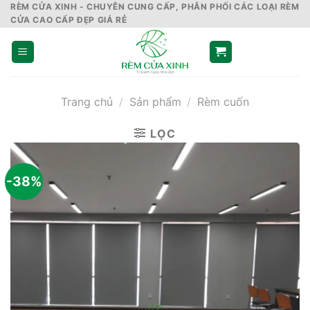
Skip
RÈM CỬA XINH - CHUYÊN CUNG CẤP, PHÂN PHỐI CÁC LOẠI RÈM
CỬA CAO CẤP ĐẸP GIÁ RẺ
to
content
Trang chủ
/
Sản phẩm
/
Rèm cuốn
LỌC
-38%