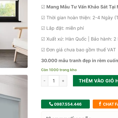
☑
Mang Mẫu Tư Vấn Khảo Sát Tại 
☑ Thời gian hoàn thiện: 2-4 Ngày (
☑ Lắp đặt: miễn phí
☑ Xuất xứ: Hàn Quốc | Bảo hành: 
☑ Đơn giá chưa bao gồm thuế VAT
30.000 mẫu tranh đẹp in rèm cuố
Còn 1000 trong kho
Rèm cuốn phòng ngủ cản nắng 100% 
THÊM VÀO GIỎ 
0987.554.446
CHAT F