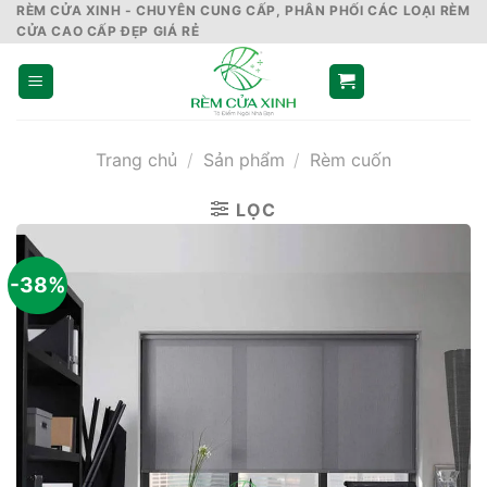
Skip
RÈM CỬA XINH - CHUYÊN CUNG CẤP, PHÂN PHỐI CÁC LOẠI RÈM
CỬA CAO CẤP ĐẸP GIÁ RẺ
to
content
Trang chủ
/
Sản phẩm
/
Rèm cuốn
LỌC
-38%