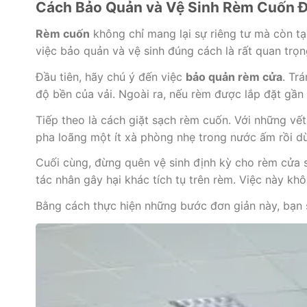
Cách Bảo Quản và Vệ Sinh Rèm Cuốn Đ
Rèm cuốn
không chỉ mang lại sự riêng tư mà còn t
việc bảo quản và vệ sinh đúng cách là rất quan trọn
Đầu tiên, hãy chú ý đến việc
bảo quản rèm cửa
. Tr
độ bền của vải. Ngoài ra, nếu rèm được lắp đặt gần
Tiếp theo là cách giặt sạch rèm cuốn. Với những vế
pha loãng một ít xà phòng nhẹ trong nước ấm rồi d
Cuối cùng, đừng quên vệ sinh định kỳ cho rèm cửa sổ
tác nhân gây hại khác tích tụ trên rèm. Việc này k
Bằng cách thực hiện những bước đơn giản này, bạn s