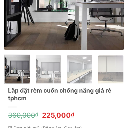
Lắp đặt rèm cuốn chống nắng giá rẻ
tphcm
Giá
Giá
360,000
225,000
₫
₫
gốc
hiện
☑ Đơn giá: m2 (Rộng 1m, Cao 1m)