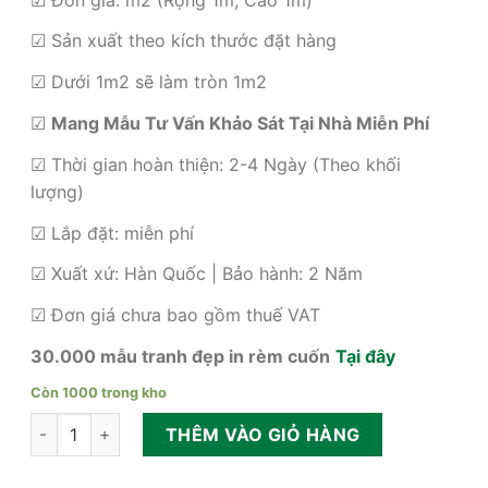
là:
tại
360,000₫.
là:
☑ Sản xuất theo kích thước đặt hàng
225,000₫.
☑ Dưới 1m2 sẽ làm tròn 1m2
☑
Mang Mẫu Tư Vấn Khảo Sát Tại Nhà Miễn Phí
☑ Thời gian hoàn thiện: 2-4 Ngày (Theo khối
lượng)
☑ Lắp đặt: miễn phí
☑ Xuất xứ: Hàn Quốc | Bảo hành: 2 Năm
☑ Đơn giá chưa bao gồm thuế VAT
30.000 mẫu tranh đẹp in rèm cuốn
Tại đây
Còn 1000 trong kho
Lắp đặt rèm cuốn chống nắng giá rẻ tphcm số lượng
THÊM VÀO GIỎ HÀNG