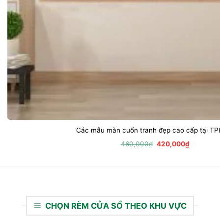
Các mẫu màn cuốn tranh đẹp cao cấp tại T
Giá
Giá
460,000
₫
420,000
₫
gốc
hiện
là:
tại
460,000₫.
là:
420,000₫
CHỌN RÈM CỬA SỔ THEO KHU VỰC