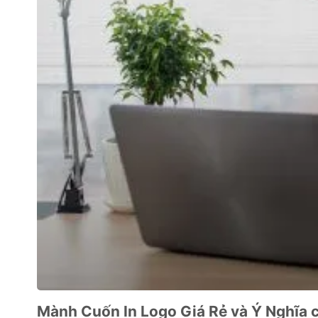
Mành Cuốn In Logo Giá Rẻ và Ý Nghĩa c