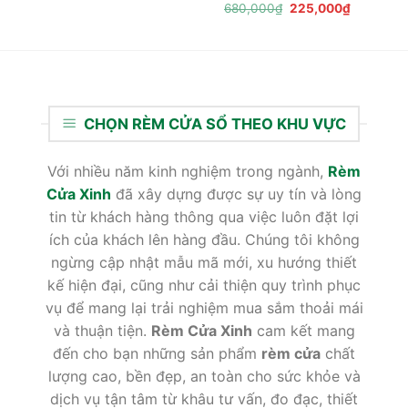
Giá
Giá
680,000
₫
225,000
₫
gốc
hiện
là:
tại
680,000₫.
là:
225,000₫
CHỌN RÈM CỬA SỔ THEO KHU VỰC
Với nhiều năm kinh nghiệm trong ngành,
Rèm
Cửa Xinh
đã xây dựng được sự uy tín và lòng
tin từ khách hàng thông qua việc luôn đặt lợi
ích của khách lên hàng đầu. Chúng tôi không
ngừng cập nhật mẫu mã mới, xu hướng thiết
kế hiện đại, cũng như cải thiện quy trình phục
vụ để mang lại trải nghiệm mua sắm thoải mái
và thuận tiện.
Rèm Cửa Xinh
cam kết mang
đến cho bạn những sản phẩm
rèm cửa
chất
lượng cao, bền đẹp, an toàn cho sức khỏe và
dịch vụ tận tâm từ khâu tư vấn, đo đạc, thiết