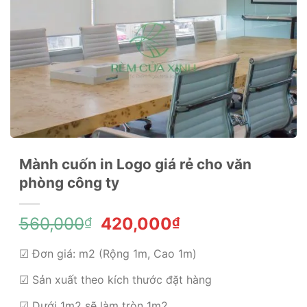
Mành cuốn in Logo giá rẻ cho văn
phòng công ty
Giá
Giá
560,000
420,000
₫
₫
gốc
hiện
là:
tại
☑ Đơn giá: m2 (Rộng 1m, Cao 1m)
560,000₫.
là:
☑ Sản xuất theo kích thước đặt hàng
420,000₫.
☑ Dưới 1m2 sẽ làm tròn 1m2