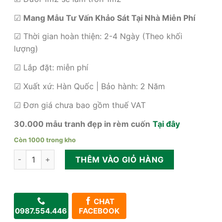
☑
Mang Mẫu Tư Vấn Khảo Sát Tại Nhà Miễn Phí
☑ Thời gian hoàn thiện: 2-4 Ngày (Theo khối
lượng)
☑ Lắp đặt: miễn phí
☑ Xuất xứ: Hàn Quốc | Bảo hành: 2 Năm
☑ Đơn giá chưa bao gồm thuế VAT
30.000 mẫu tranh đẹp in rèm cuốn
Tại đây
Còn 1000 trong kho
Mành cuốn in Logo giá rẻ cho văn phòng công ty số lượng
THÊM VÀO GIỎ HÀNG
CHAT
0987.554.446
FACEBOOK