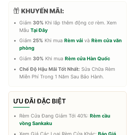
KHUYẾN MÃI:
Giảm
30%
Khi lắp thêm động cơ rèm. Xem
Mẫu
Tại Đây
Giảm
25%
Khi mua
Rèm vải
và
Rèm cửa văn
phòng
Giảm
30%
Khi mua
Rèm cửa Hàn Quốc
Chế Độ Hậu Mãi Tốt Nhất:
Sửa Chữa Rèm
Miễn Phí Trong 1 Năm Sau Bảo Hành.
ƯU ĐÃI ĐẶC BIỆT
Rèm Cửa Đang Giảm Tới 40%:
Rèm cầu
vồng Sankaku
Xem Giá Các Loại Rèm Cửa Khác:
Báo Giá