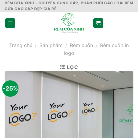
Skip
RÈM CỬA XINH - CHUYÊN CUNG CẤP, PHÂN PHỐI CÁC LOẠI RÈM
CỬA CAO CẤP ĐẸP GIÁ RẺ
to
content
Trang chủ
/
Sản phẩm
/
Rèm cuốn
/
Rèm cuốn in
logo
LỌC
-25%