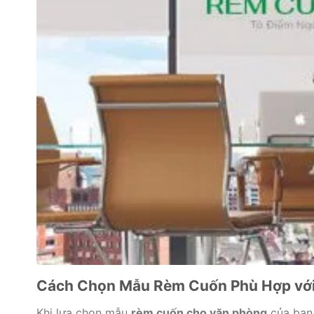
Cách Chọn Mẫu Rèm Cuốn Phù Hợp với 
Khi lựa chọn mẫu
rèm cuốn cho văn phòng
của bạn,