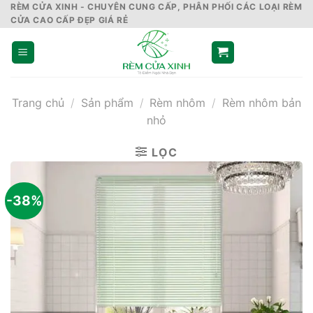
Skip
RÈM CỬA XINH - CHUYÊN CUNG CẤP, PHÂN PHỐI CÁC LOẠI RÈM
CỬA CAO CẤP ĐẸP GIÁ RẺ
to
content
Trang chủ
/
Sản phẩm
/
Rèm nhôm
/
Rèm nhôm bản
nhỏ
LỌC
-38%