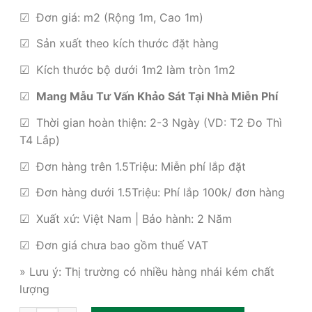
gốc
hiện
là:
tại
☑ Đơn giá: m2 (Rộng 1m, Cao 1m)
460,000₫.
là:
☑ Sản xuất theo kích thước đặt hàng
285,000₫.
☑ Kích thước bộ dưới 1m2 làm tròn 1m2
☑
Mang Mẫu Tư Vấn Khảo Sát Tại Nhà Miễn Phí
☑ Thời gian hoàn thiện: 2-3 Ngày (VD: T2 Đo Thì
T4 Lắp)
☑ Đơn hàng trên 1.5Triệu: Miễn phí lắp đặt
☑ Đơn hàng dưới 1.5Triệu: Phí lắp 100k/ đơn hàng
☑ Xuất xứ: Việt Nam | Bảo hành: 2 Năm
☑ Đơn giá chưa bao gồm thuế VAT
» Lưu ý: Thị trường có nhiều hàng nhái kém chất
lượng