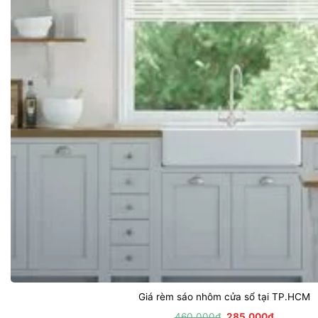
Giá rèm sáo nhôm cửa sổ tại TP.HCM
Giá
Giá
460,000
₫
285,000
₫