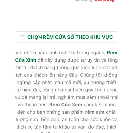
gốc
hiện
là:
tại
460,000₫.
là:
285,000₫
CHỌN RÈM CỬA SỔ THEO KHU VỰC
Với nhiều năm kinh nghiệm trong ngành,
Rèm
Cửa Xinh
đã xây dựng được sự uy tín và lòng
tin từ khách hàng thông qua việc luôn đặt lợi
ích của khách lên hàng đầu. Chúng tôi không
ngừng cập nhật mẫu mã mới, xu hướng thiết
kế hiện đại, cũng như cải thiện quy trình phục
vụ để mang lại trải nghiệm mua sắm thoải mái
và thuận tiện.
Rèm Cửa Xinh
cam kết mang
đến cho bạn những sản phẩm
rèm cửa
chất
lượng cao, bền đẹp, an toàn cho sức khỏe và
dịch vụ tận tâm từ khâu tư vấn, đo đạc, thiết