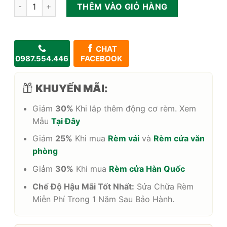
Rèm sáo nhôm Modero cao cấp hệ 1 dây số lượng
THÊM VÀO GIỎ HÀNG
CHAT
0987.554.446
FACEBOOK
KHUYẾN MÃI:
Giảm
30%
Khi lắp thêm động cơ rèm. Xem
Mẫu
Tại Đây
Giảm
25%
Khi mua
Rèm vải
và
Rèm cửa văn
phòng
Giảm
30%
Khi mua
Rèm cửa Hàn Quốc
Chế Độ Hậu Mãi Tốt Nhất:
Sửa Chữa Rèm
Miễn Phí Trong 1 Năm Sau Bảo Hành.