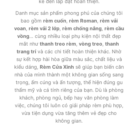
kế đến lắp đặt hoàn thiện.
Danh mục sản phẩm phong phú của chúng tôi
bao gồm
rèm cuốn
,
rèm Roman
,
rèm vải
voan
,
rèm vải 2 lớp
,
rèm chống nắng
,
rèm cầu
vồng
… cùng nhiều loại phụ kiện nội thất đẹp
mắt như
thanh treo rèm
,
vòng treo
,
thanh
trang trí
và các chi tiết hoàn thiện khác. Nhờ
sự kết hợp hài hòa giữa màu sắc, chất liệu và
kiểu dáng,
Rèm Cửa Xinh
sẽ giúp bạn biến căn
nhà của mình thành một không gian sống sang
trọng, ấm cúng và ấn tượng, thể hiện đúng gu
thẩm mỹ và cá tính riêng của bạn. Dù là phòng
khách, phòng ngủ, bếp hay văn phòng làm
việc, chúng tôi luôn có giải pháp rèm phù hợp,
vừa tiện dụng vừa tăng thêm vẻ đẹp cho
không gian.