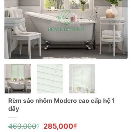
Rèm sáo nhôm Modero cao cấp hệ 1
dây
Giá
Giá
460,000
285,000
₫
₫