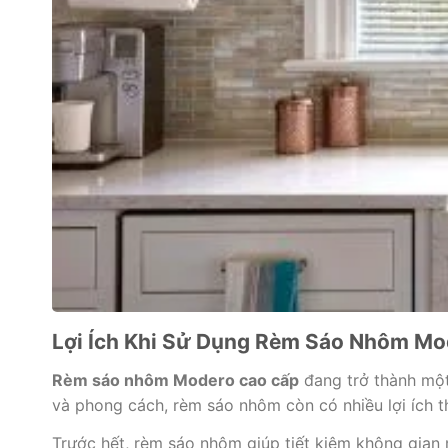
Lợi Ích Khi Sử Dụng Rèm Sáo Nhôm Mo
Rèm sáo nhôm Modero cao cấp
đang trở thành một 
và phong cách, rèm sáo nhôm còn có nhiều lợi ích 
Trước hết, rèm sáo nhôm giúp tiết kiệm không gian 