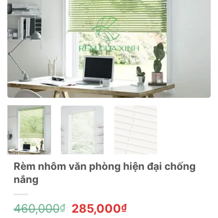
Rèm nhôm văn phòng hiện đại chống
nắng
Giá
Giá
460,000
285,000
₫
₫