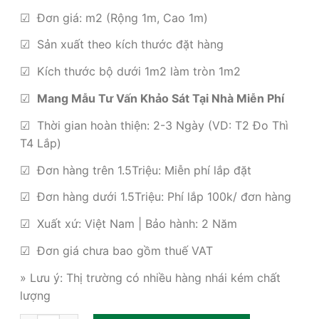
gốc
hiện
là:
tại
☑ Đơn giá: m2 (Rộng 1m, Cao 1m)
460,000₫.
là:
☑ Sản xuất theo kích thước đặt hàng
285,000₫.
☑ Kích thước bộ dưới 1m2 làm tròn 1m2
☑
Mang Mẫu Tư Vấn Khảo Sát Tại Nhà Miễn Phí
☑ Thời gian hoàn thiện: 2-3 Ngày (VD: T2 Đo Thì
T4 Lắp)
☑ Đơn hàng trên 1.5Triệu: Miễn phí lắp đặt
☑ Đơn hàng dưới 1.5Triệu: Phí lắp 100k/ đơn hàng
☑ Xuất xứ: Việt Nam | Bảo hành: 2 Năm
☑ Đơn giá chưa bao gồm thuế VAT
» Lưu ý: Thị trường có nhiều hàng nhái kém chất
lượng