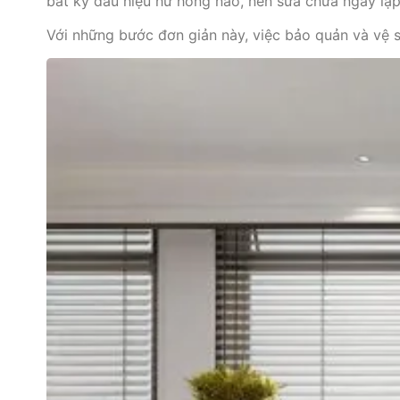
bất kỳ dấu hiệu hư hỏng nào, nên sửa chữa ngay lậ
Với những bước đơn giản này, việc bảo quản và vệ 