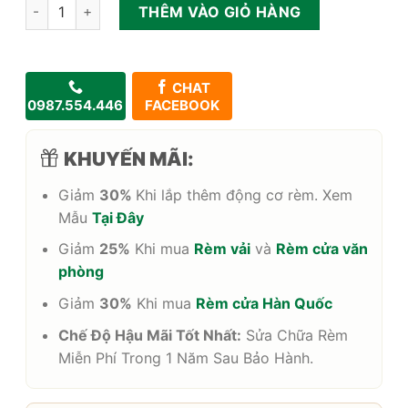
Rèm nhôm văn phòng hiện đại chống nắng số lượng
THÊM VÀO GIỎ HÀNG
CHAT
0987.554.446
FACEBOOK
KHUYẾN MÃI:
Giảm
30%
Khi lắp thêm động cơ rèm. Xem
Mẫu
Tại Đây
Giảm
25%
Khi mua
Rèm vải
và
Rèm cửa văn
phòng
Giảm
30%
Khi mua
Rèm cửa Hàn Quốc
Chế Độ Hậu Mãi Tốt Nhất:
Sửa Chữa Rèm
Miễn Phí Trong 1 Năm Sau Bảo Hành.