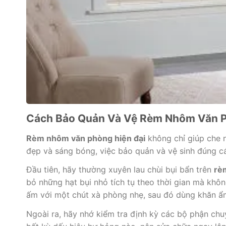
Cách Bảo Quản Và Vệ Rèm Nhôm Văn P
Rèm nhôm văn phòng hiện đại
không chỉ giúp che n
đẹp và sáng bóng, việc bảo quản và vệ sinh đúng c
Đầu tiên, hãy thường xuyên lau chùi bụi bẩn trên
rè
bỏ những hạt bụi nhỏ tích tụ theo thời gian mà kh
ấm với một chút xà phòng nhẹ, sau đó dùng khăn ẩm
Ngoài ra, hãy nhớ kiểm tra định kỳ các bộ phận ch