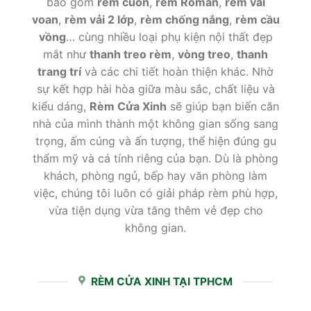
bao gồm
rèm cuốn
,
rèm Roman
,
rèm vải
voan
,
rèm vải 2 lớp
,
rèm chống nắng
,
rèm cầu
vồng
… cùng nhiều loại phụ kiện nội thất đẹp
mắt như
thanh treo rèm
,
vòng treo
,
thanh
trang trí
và các chi tiết hoàn thiện khác. Nhờ
sự kết hợp hài hòa giữa màu sắc, chất liệu và
kiểu dáng,
Rèm Cửa Xinh
sẽ giúp bạn biến căn
nhà của mình thành một không gian sống sang
trọng, ấm cúng và ấn tượng, thể hiện đúng gu
thẩm mỹ và cá tính riêng của bạn. Dù là phòng
khách, phòng ngủ, bếp hay văn phòng làm
việc, chúng tôi luôn có giải pháp rèm phù hợp,
vừa tiện dụng vừa tăng thêm vẻ đẹp cho
không gian.
RÈM CỬA XINH TẠI TPHCM