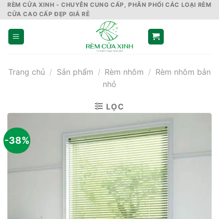
Skip
RÈM CỬA XINH - CHUYÊN CUNG CẤP, PHÂN PHỐI CÁC LOẠI RÈM
CỬA CAO CẤP ĐẸP GIÁ RẺ
to
content
Trang chủ
/
Sản phẩm
/
Rèm nhôm
/
Rèm nhôm bản
nhỏ
LỌC
-38%