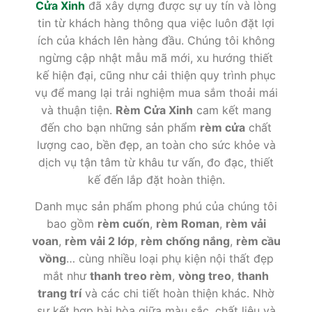
Cửa Xinh
đã xây dựng được sự uy tín và lòng
tin từ khách hàng thông qua việc luôn đặt lợi
ích của khách lên hàng đầu. Chúng tôi không
ngừng cập nhật mẫu mã mới, xu hướng thiết
kế hiện đại, cũng như cải thiện quy trình phục
vụ để mang lại trải nghiệm mua sắm thoải mái
và thuận tiện.
Rèm Cửa Xinh
cam kết mang
đến cho bạn những sản phẩm
rèm cửa
chất
lượng cao, bền đẹp, an toàn cho sức khỏe và
dịch vụ tận tâm từ khâu tư vấn, đo đạc, thiết
kế đến lắp đặt hoàn thiện.
Danh mục sản phẩm phong phú của chúng tôi
bao gồm
rèm cuốn
,
rèm Roman
,
rèm vải
voan
,
rèm vải 2 lớp
,
rèm chống nắng
,
rèm cầu
vồng
… cùng nhiều loại phụ kiện nội thất đẹp
mắt như
thanh treo rèm
,
vòng treo
,
thanh
trang trí
và các chi tiết hoàn thiện khác. Nhờ
sự kết hợp hài hòa giữa màu sắc, chất liệu và