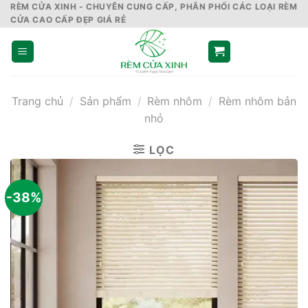
Skip
RÈM CỬA XINH - CHUYÊN CUNG CẤP, PHÂN PHỐI CÁC LOẠI RÈM
CỬA CAO CẤP ĐẸP GIÁ RẺ
to
content
Trang chủ
/
Sản phẩm
/
Rèm nhôm
/
Rèm nhôm bản
nhỏ
LỌC
-38%