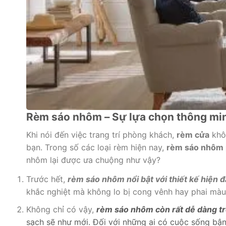
Rèm sáo nhôm – Sự lựa chọn thông mi
Khi nói đến việc trang trí phòng khách,
rèm cửa
khôn
bạn. Trong số các loại rèm hiện nay,
rèm sáo nhôm 
nhôm lại được ưa chuộng như vậy?
Trước hết,
rèm sáo nhôm nổi bật với thiết kế hiện đạ
khắc nghiệt mà không lo bị cong vênh hay phai màu t
Không chỉ có vậy,
rèm sáo nhôm còn rất dễ dàng tr
sạch sẽ như mới. Đối với những ai có cuộc sống bận 