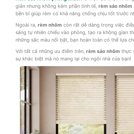
giản nhưng không kém phần tinh tế,
rèm sáo nhôm
bền bỉ giúp rèm có khả năng chống chịu tốt trước nh
Ngoài ra,
rèm nhôm
còn rất dễ dàng trong việc điề
sáng tự nhiên chiếu vào phòng, tạo ra không gian t
những sắc màu nổi bật, bạn hoàn toàn có thể lựa c
Với tất cả những ưu điểm trên,
rèm sáo nhôm
thực 
sự khác biệt mà nó mang lại cho ngôi nhà của bạn!