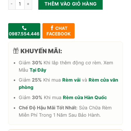
Rèm sáo nhôm cho phòng khách sang trọng số lượng
THÊM VÀO GIỎ HÀNG
CHAT
0987.554.446
FACEBOOK
KHUYẾN MÃI:
Giảm
30%
Khi lắp thêm động cơ rèm. Xem
Mẫu
Tại Đây
Giảm
25%
Khi mua
Rèm vải
và
Rèm cửa văn
phòng
Giảm
30%
Khi mua
Rèm cửa Hàn Quốc
Chế Độ Hậu Mãi Tốt Nhất:
Sửa Chữa Rèm
Miễn Phí Trong 1 Năm Sau Bảo Hành.