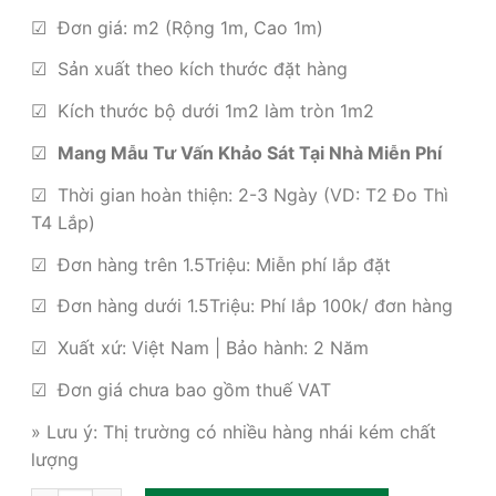
gốc
hiện
là:
tại
☑ Đơn giá: m2 (Rộng 1m, Cao 1m)
460,000₫.
là:
☑ Sản xuất theo kích thước đặt hàng
285,000₫.
☑ Kích thước bộ dưới 1m2 làm tròn 1m2
☑
Mang Mẫu Tư Vấn Khảo Sát Tại Nhà Miễn Phí
☑ Thời gian hoàn thiện: 2-3 Ngày (VD: T2 Đo Thì
T4 Lắp)
☑ Đơn hàng trên 1.5Triệu: Miễn phí lắp đặt
☑ Đơn hàng dưới 1.5Triệu: Phí lắp 100k/ đơn hàng
☑ Xuất xứ: Việt Nam | Bảo hành: 2 Năm
☑ Đơn giá chưa bao gồm thuế VAT
» Lưu ý: Thị trường có nhiều hàng nhái kém chất
lượng