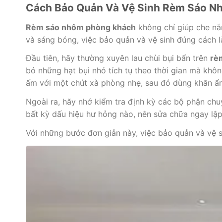
Cách Bảo Quản Và Vệ Sinh Rèm Sáo N
Rèm sáo nhôm phòng khách
không chỉ giúp che nắ
và sáng bóng, việc bảo quản và vệ sinh đúng cách 
Đầu tiên, hãy thường xuyên lau chùi bụi bẩn trên
rè
bỏ những hạt bụi nhỏ tích tụ theo thời gian mà kh
ấm với một chút xà phòng nhẹ, sau đó dùng khăn ẩm
Ngoài ra, hãy nhớ kiểm tra định kỳ các bộ phận ch
bất kỳ dấu hiệu hư hỏng nào, nên sửa chữa ngay lậ
Với những bước đơn giản này, việc bảo quản và vệ 