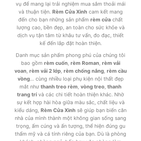
vụ để mang lại trải nghiệm mua sắm thoải mái
và thuận tiện.
Rèm Cửa Xinh
cam kết mang
đến cho bạn những sản phẩm
rèm cửa
chất
lượng cao, bền đẹp, an toàn cho sức khỏe và
dịch vụ tận tâm từ khâu tư vấn, đo đạc, thiết
kế đến lắp đặt hoàn thiện.
Danh mục sản phẩm phong phú của chúng tôi
bao gồm
rèm cuốn
,
rèm Roman
,
rèm vải
voan
,
rèm vải 2 lớp
,
rèm chống nắng
,
rèm cầu
vồng
… cùng nhiều loại phụ kiện nội thất đẹp
mắt như
thanh treo rèm
,
vòng treo
,
thanh
trang trí
và các chi tiết hoàn thiện khác. Nhờ
sự kết hợp hài hòa giữa màu sắc, chất liệu và
kiểu dáng,
Rèm Cửa Xinh
sẽ giúp bạn biến căn
nhà của mình thành một không gian sống sang
trọng, ấm cúng và ấn tượng, thể hiện đúng gu
thẩm mỹ và cá tính riêng của bạn. Dù là phòng