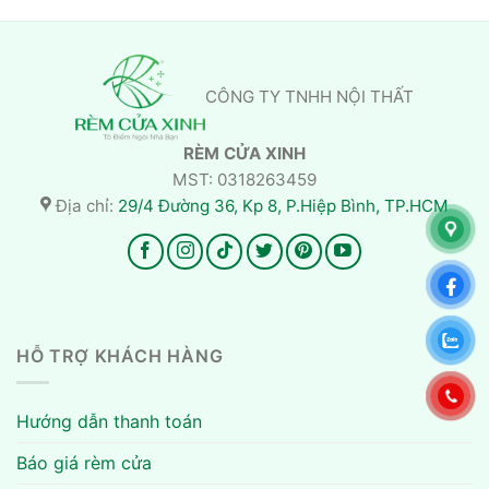
CÔNG TY TNHH NỘI THẤT
RÈM CỬA XINH
MST: 0318263459
Địa chỉ:
29/4 Đường 36, Kp 8, P.Hiệp Bình, TP.HCM
HỖ TRỢ KHÁCH HÀNG
Hướng dẫn thanh toán
Báo giá rèm cửa