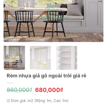
Rèm nhựa giả gỗ ngoài trời giá rẻ
Giá
Giá
860,000
680,000
₫
₫
gốc
hiện
là:
tại
☑ Đơn giá: m2 (Rộng 1m, Cao 1m)
860,000₫.
là: