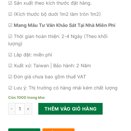
☑ Sản xuất theo kích thước đặt hàng.
680,000₫.
☑ (Kích thước bộ dưới 1m2 làm tròn 1m2)
☑
Mang Mẫu Tư Vấn Khảo Sát Tại Nhà Miễn Phí
☑ Thời gian hoàn thiện: 2-4 Ngày (Theo khối
lượng)
☑ Lắp đặt: miễn phí
☑ Xuất xứ: Taiwan | Bảo hành: 2 Năm
☑ Đơn giá chưa bao gồm thuế VAT
☑ Lưu ý: Thị trường có hàng nhái kém chất lượng
Còn 1000 trong kho
Rèm nhựa giả gỗ ngoài trời giá rẻ số lượng
THÊM VÀO GIỎ HÀNG