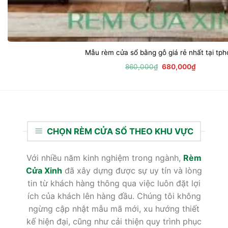
Mẫu rèm cửa sổ bằng gỗ giá rẻ nhất tại tp
Giá
Giá
860,000
₫
680,000
₫
gốc
hiện
là:
tại
860,000₫.
là:
680,000₫
CHỌN RÈM CỬA SỔ THEO KHU VỰC
Với nhiều năm kinh nghiệm trong ngành,
Rèm
Cửa Xinh
đã xây dựng được sự uy tín và lòng
tin từ khách hàng thông qua việc luôn đặt lợi
ích của khách lên hàng đầu. Chúng tôi không
ngừng cập nhật mẫu mã mới, xu hướng thiết
kế hiện đại, cũng như cải thiện quy trình phục