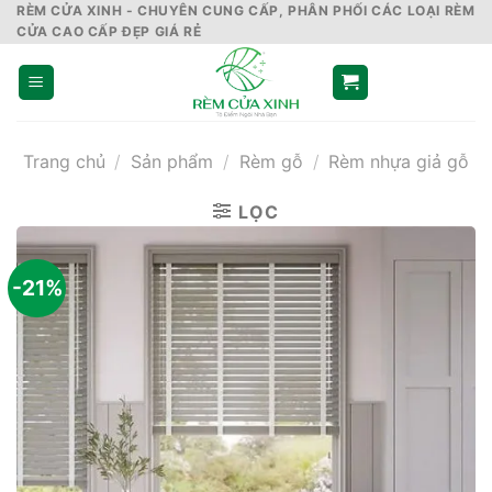
Skip
RÈM CỬA XINH - CHUYÊN CUNG CẤP, PHÂN PHỐI CÁC LOẠI RÈM
CỬA CAO CẤP ĐẸP GIÁ RẺ
to
content
Trang chủ
/
Sản phẩm
/
Rèm gỗ
/
Rèm nhựa giả gỗ
LỌC
-21%