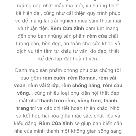
ngừng cập nhật mẫu mã mới, xu hướng thiết
kế hiện đại, cũng như cải thiện quy trình phục
vụ để mang lại trải nghiệm mua sắm thoải mái
và thuận tiện.
Rèm Cửa Xinh
cam kết mang
đến cho bạn những sản phẩm
rèm cửa
chất
lượng cao, bền đẹp, an toàn cho sức khỏe và
dịch vụ tận tâm từ khâu tư vấn, đo đạc, thiết
kế đến lắp đặt hoàn thiện.
Danh mục sản phẩm phong phú của chúng tôi
bao gồm
rèm cuốn
,
rèm Roman
,
rèm vải
voan
,
rèm vải 2 lớp
,
rèm chống nắng
,
rèm cầu
vồng
… cùng nhiều loại phụ kiện nội thất đẹp
mắt như
thanh treo rèm
,
vòng treo
,
thanh
trang trí
và các chi tiết hoàn thiện khác. Nhờ
sự kết hợp hài hòa giữa màu sắc, chất liệu và
kiểu dáng,
Rèm Cửa Xinh
sẽ giúp bạn biến căn
nhà của mình thành một không gian sống sang