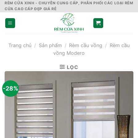
Skip
RÈM CỬA XINH - CHUYÊN CUNG CẤP, PHÂN PHỐI CÁC LOẠI RÈM
CỬA CAO CẤP ĐẸP GIÁ RẺ
to
content
Trang chủ
/
Sản phẩm
/
Rèm cầu vồng
/
Rèm cầu
vồng Modero
LỌC
-28%