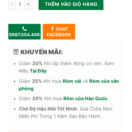
Rèm cầu vồng Hàn Quốc Modero Woodlook số lượng
THÊM VÀO GIỎ HÀNG
CHAT
0987.554.446
FACEBOOK
KHUYẾN MÃI:
Giảm
30%
Khi lắp thêm động cơ rèm. Xem
Mẫu
Tại Đây
Giảm
25%
Khi mua
Rèm vải
và
Rèm cửa văn
phòng
Giảm
30%
Khi mua
Rèm cửa Hàn Quốc
Chế Độ Hậu Mãi Tốt Nhất:
Sửa Chữa Rèm
Miễn Phí Trong 1 Năm Sau Bảo Hành.