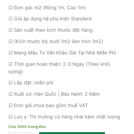
gốc
hiện
là:
tại
☑ Đơn giá: m2 (Rộng 1m, Cao 1m)
580,000₫.
là:
☑ Giá áp dụng hệ phụ kiện Standerd
420,000₫.
☑ Sản xuất theo kích thước đặt hàng.
☑ (Kích thước bộ dưới 1m2 làm tròn 1m2)
☑ Mang Mẫu Tư Vấn Khảo Sát Tại Nhà Miễn Phí
☑ Thời gian hoàn thiện: 2-3 Ngày (Theo khối
lượng)
☑ Lắp đặt: miễn phí
☑ Xuất xứ: Hàn Quốc | Bảo hành: 2 Năm
☑ Đơn giá chưa bao gồm thuế VAT
☑ Lưu ý: Thị trường có hàng nhái kém chất lượng
Còn 1000 trong kho