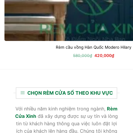
Rèm cầu vồng Hàn Quốc Modero Hilary
Giá
Giá
580,000
₫
420,000
₫
gốc
hiện
là:
tại
580,000₫.
là:
420,000₫
CHỌN RÈM CỬA SỔ THEO KHU VỰC
Với nhiều năm kinh nghiệm trong ngành,
Rèm
Cửa Xinh
đã xây dựng được sự uy tín và lòng
tin từ khách hàng thông qua việc luôn đặt lợi
ích của khách lên hàng đầu. Chúng tôi không