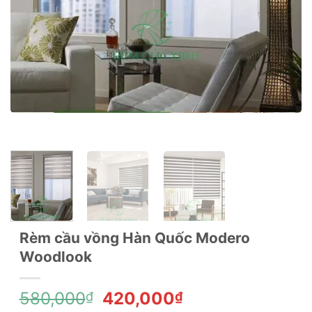
Rèm cầu vồng Hàn Quốc Modero
Woodlook
Giá
Giá
580,000
420,000
₫
₫