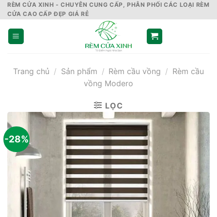
Skip
RÈM CỬA XINH - CHUYÊN CUNG CẤP, PHÂN PHỐI CÁC LOẠI RÈM
CỬA CAO CẤP ĐẸP GIÁ RẺ
to
content
Trang chủ
/
Sản phẩm
/
Rèm cầu vồng
/
Rèm cầu
vồng Modero
LỌC
-28%