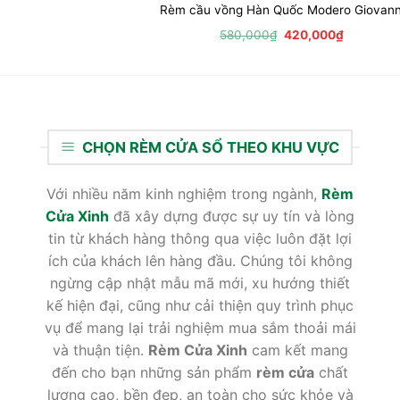
Rèm cầu vồng Hàn Quốc Modero Giovann
Giá
Giá
580,000
₫
420,000
₫
gốc
hiện
là:
tại
580,000₫.
là:
420,000₫
CHỌN RÈM CỬA SỔ THEO KHU VỰC
Với nhiều năm kinh nghiệm trong ngành,
Rèm
Cửa Xinh
đã xây dựng được sự uy tín và lòng
tin từ khách hàng thông qua việc luôn đặt lợi
ích của khách lên hàng đầu. Chúng tôi không
ngừng cập nhật mẫu mã mới, xu hướng thiết
kế hiện đại, cũng như cải thiện quy trình phục
vụ để mang lại trải nghiệm mua sắm thoải mái
và thuận tiện.
Rèm Cửa Xinh
cam kết mang
đến cho bạn những sản phẩm
rèm cửa
chất
lượng cao, bền đẹp, an toàn cho sức khỏe và