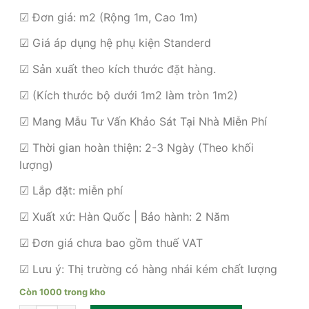
gốc
hiện
là:
tại
☑ Đơn giá: m2 (Rộng 1m, Cao 1m)
580,000₫.
là:
☑ Giá áp dụng hệ phụ kiện Standerd
420,000₫.
☑ Sản xuất theo kích thước đặt hàng.
☑ (Kích thước bộ dưới 1m2 làm tròn 1m2)
☑ Mang Mẫu Tư Vấn Khảo Sát Tại Nhà Miễn Phí
☑ Thời gian hoàn thiện: 2-3 Ngày (Theo khối
lượng)
☑ Lắp đặt: miễn phí
☑ Xuất xứ: Hàn Quốc | Bảo hành: 2 Năm
☑ Đơn giá chưa bao gồm thuế VAT
☑ Lưu ý: Thị trường có hàng nhái kém chất lượng
Còn 1000 trong kho