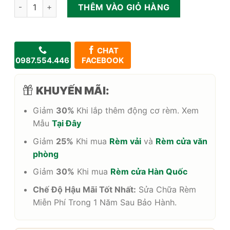
Rèm cầu vồng Hàn Quốc Modero Diamond số lượng
THÊM VÀO GIỎ HÀNG
CHAT
0987.554.446
FACEBOOK
KHUYẾN MÃI:
Giảm
30%
Khi lắp thêm động cơ rèm. Xem
Mẫu
Tại Đây
Giảm
25%
Khi mua
Rèm vải
và
Rèm cửa văn
phòng
Giảm
30%
Khi mua
Rèm cửa Hàn Quốc
Chế Độ Hậu Mãi Tốt Nhất:
Sửa Chữa Rèm
Miễn Phí Trong 1 Năm Sau Bảo Hành.