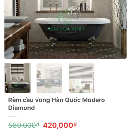
Rèm cầu vồng Hàn Quốc Modero
Diamond
Giá
Giá
580,000
420,000
₫
₫