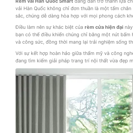
Rèm vải Hàn Quốc Smart
đang dần trở thành lựa chọ
vải Hàn Quốc không chỉ đơn thuần là một tấm chắn sá
sắc, chúng dễ dàng hòa hợp với mọi phong cách kh
Điều làm nên sự khác biệt của
rèm cửa hiện đại
này 
bạn có thể điều khiển chúng chỉ bằng một nút bấm ho
và công sức, đồng thời mang lại trải nghiệm sống th
Với sự kết hợp hoàn hảo giữa thẩm mỹ và công ngh
đang tìm kiếm giải pháp trang trí nội thất vừa đẹp m