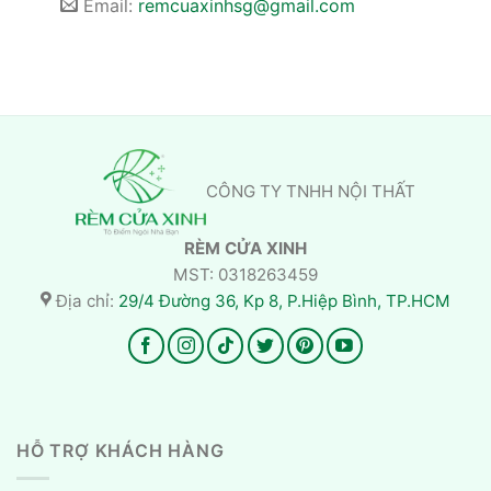
Email:
remcuaxinhsg@gmail.com
CÔNG TY TNHH NỘI THẤT
RÈM CỬA XINH
MST: 0318263459
Địa chỉ:
29/4 Đường 36, Kp 8, P.Hiệp Bình, TP.HCM
HỖ TRỢ KHÁCH HÀNG