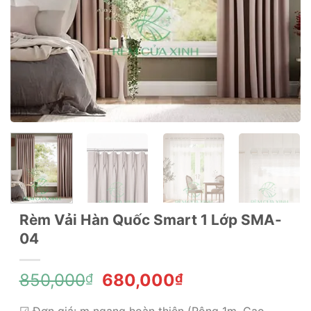
Rèm Vải Hàn Quốc Smart 1 Lớp SMA-
04
Giá
Giá
850,000
680,000
₫
₫
gốc
hiện
☑ Đơn giá: m ngang hoàn thiện (Rộng 1m, Cao