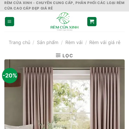
Skip
RÈM CỬA XINH - CHUYÊN CUNG CẤP, PHÂN PHỐI CÁC LOẠI RÈM
CỬA CAO CẤP ĐẸP GIÁ RẺ
to
content
Trang chủ
/
Sản phẩm
/
Rèm vải
/
Rèm vải giá rẻ
LỌC
-20%