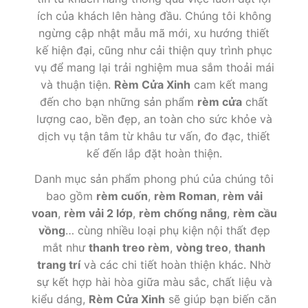
ích của khách lên hàng đầu. Chúng tôi không
ngừng cập nhật mẫu mã mới, xu hướng thiết
kế hiện đại, cũng như cải thiện quy trình phục
vụ để mang lại trải nghiệm mua sắm thoải mái
và thuận tiện.
Rèm Cửa Xinh
cam kết mang
đến cho bạn những sản phẩm
rèm cửa
chất
lượng cao, bền đẹp, an toàn cho sức khỏe và
dịch vụ tận tâm từ khâu tư vấn, đo đạc, thiết
kế đến lắp đặt hoàn thiện.
Danh mục sản phẩm phong phú của chúng tôi
bao gồm
rèm cuốn
,
rèm Roman
,
rèm vải
voan
,
rèm vải 2 lớp
,
rèm chống nắng
,
rèm cầu
vồng
… cùng nhiều loại phụ kiện nội thất đẹp
mắt như
thanh treo rèm
,
vòng treo
,
thanh
trang trí
và các chi tiết hoàn thiện khác. Nhờ
sự kết hợp hài hòa giữa màu sắc, chất liệu và
kiểu dáng,
Rèm Cửa Xinh
sẽ giúp bạn biến căn