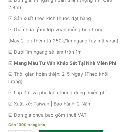
là:
tại
850,000₫.
là:
2.8m)
680,000₫.
☑ Sản xuất theo kích thước đặt hàng
☑ Giá chưa gồm lớp voan mỏng bên trong
(May 2 lớp thêm từ 250k/1m ngang tùy mã voan)
☑ Dưới 1m ngang sẽ làm tròn 1m
☑
Mang Mẫu Tư Vấn Khảo Sát Tại Nhà Miễn Phí
☑ Thời gian hoàn thiện: 2-5 Ngày (Theo khối
lượng)
☑ Lắp đặt và phụ kiện thông dụng: miễn phí
☑ Xuất xứ: Taiwan | Bảo hành: 2 Năm
☑ Đơn giá chưa bao gồm thuế VAT
Còn 1000 trong kho