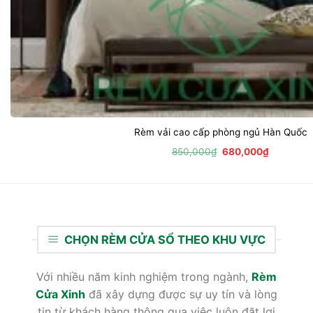
Rèm vải cao cấp phòng ngủ Hàn Quốc
Giá
Giá
850,000
₫
680,000
₫
gốc
hiện
là:
tại
850,000₫.
là:
680,000₫
CHỌN RÈM CỬA SỔ THEO KHU VỰC
Với nhiều năm kinh nghiệm trong ngành,
Rèm
Cửa Xinh
đã xây dựng được sự uy tín và lòng
tin từ khách hàng thông qua việc luôn đặt lợi