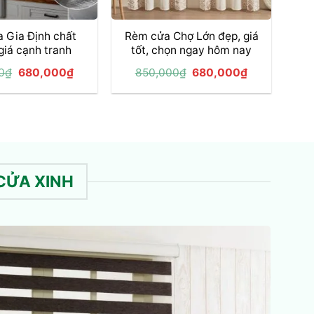
+
 Gia Định chất
Rèm cửa Chợ Lớn đẹp, giá
giá cạnh tranh
tốt, chọn ngay hôm nay
Giá
Giá
Giá
Giá
0
₫
680,000
₫
850,000
₫
680,000
₫
gốc
hiện
gốc
hiện
là:
tại
là:
tại
850,000₫.
là:
850,000₫.
là:
680,000₫.
680,000₫.
CỬA XINH