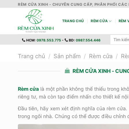
Skip
RÈM CỬA XINH - CHUYÊN CUNG CẤP, PHÂN PHỐI CÁC 
to
content
TRANG CHỦ
RÈM CỬA
RÈM V
Tìm
HCM:
0978.553.775
-
BD:
0987.554.446
kiếm:
Trang chủ
/
Sản phẩm
/
Rèm cửa
/
Rè
RÈM CỬA XINH - CUN
Rèm cửa
là một phần không thể thiếu trong kh
riêng tư, mà còn tạo điểm nhấn cho thiết kế nội 
Đầu tiên, hãy xem xét định nghĩa của rèm cửa.
trong ngôi nhà. Chúng có thể được điều chỉnh 