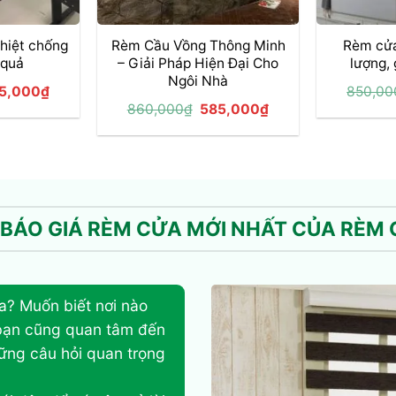
+
+
hiệt chống
Rèm Cầu Vồng Thông Minh
Rèm cửa
 quả
– Giải Pháp Hiện Đại Cho
lượng, 
Ngôi Nhà
á
Giá
5,000
₫
850,00
c
hiện
Giá
Giá
860,000
₫
585,000
₫
tại
gốc
hiện
0,000₫.
là:
là:
tại
225,000₫.
860,000₫.
là:
585,000₫.
BÁO GIÁ RÈM CỬA MỚI NHẤT CỦA RÈM 
a? Muốn biết nơi nào
, bạn cũng quan tâm đến
ững câu hỏi quan trọng