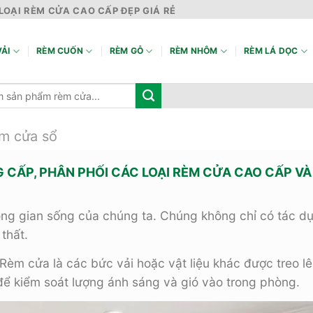
LOẠI RÈM CỬA CAO CẤP ĐẸP GIÁ RẺ
ẢI
RÈM CUỐN
RÈM GỖ
RÈM NHÔM
RÈM LÁ DỌC
m cửa sổ
G CẤP, PHÂN PHỐI CÁC LOẠI RÈM CỬA CAO CẤP VÀ
ông gian sống của chúng ta. Chúng không chỉ có tác d
thất.
 Rèm cửa là các bức vải hoặc vật liệu khác được treo 
để kiểm soát lượng ánh sáng và gió vào trong phòng.