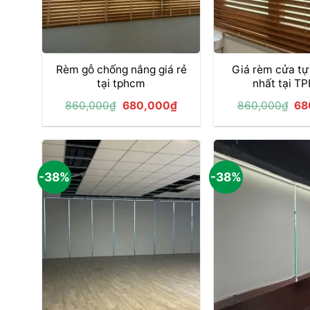
+
+
Rèm gỗ chống nắng giá rẻ
Giá rèm cửa tự
tại tphcm
nhất tại 
Giá
Giá
Gi
860,000
₫
680,000
₫
860,000
₫
68
gốc
hiện
gố
là:
tại
là:
860,000₫.
là:
86
680,000₫.
-38%
-38%