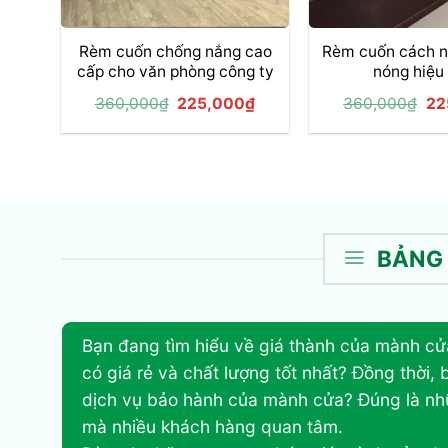
+
+
Rèm cuốn chống nắng cao
Rèm cuốn cách n
cấp cho văn phòng công ty
nóng hiệu
Giá
Giá
Gi
360,000
₫
225,000
₫
360,000
₫
22
gốc
hiện
gố
là:
tại
là:
360,000₫.
là:
36
225,000₫.
BẢNG 
Bạn đang tìm hiểu về giá thành của mành cử
có giá rẻ và chất lượng tốt nhất? Đồng thời
dịch vụ bảo hành của mành cửa? Đúng là nh
mà nhiều khách hàng quan tâm.