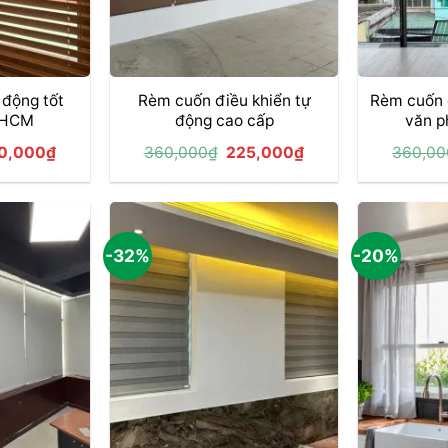
+
+
 động tốt
Rèm cuốn điều khiển tự
Rèm cuốn 
TPHCM
động cao cấp
văn p
á
Giá
Giá
Giá
0,000
₫
360,000
₫
225,000
₫
360,00
c
hiện
gốc
hiện
tại
là:
tại
0,000₫.
là:
360,000₫.
là:
680,000₫.
225,000₫.
-32%
-20%