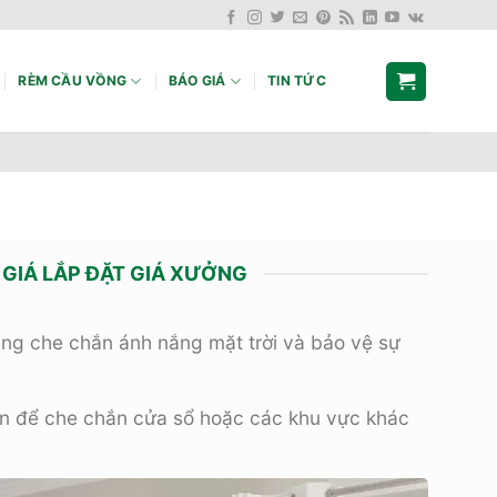
RÈM CẦU VỒNG
BÁO GIÁ
TIN TỨC
 GIÁ LẮP ĐẶT GIÁ XƯỞNG
ụng che chắn ánh nắng mặt trời và bảo vệ sự
lên để che chắn cửa sổ hoặc các khu vực khác