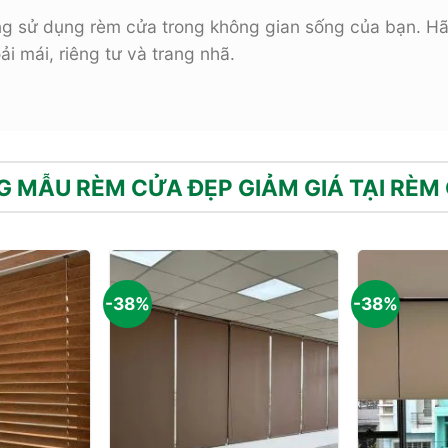
hông sử dụng rèm cửa trong không gian sống của bạn. Hã
i mái, riêng tư và trang nhã.
 MẪU RÈM CỬA ĐẸP GIẢM GIÁ TẠI RÈM
-38%
-38%