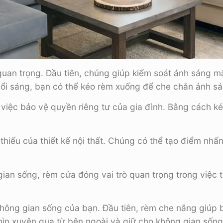
quan trọng. Đầu tiên, chúng giúp kiểm soát ánh sáng mặ
ổi sáng, bạn có thể kéo rèm xuống để che chắn ánh sá
g việc bảo vệ quyền riêng tư của gia đình. Bằng cách k
thiếu của thiết kế nội thất. Chúng có thể tạo điểm nh
gian sống, rèm cửa đóng vai trò quan trọng trong việc
 không gian sống của bạn. Đầu tiên, rèm che nắng giúp 
n xuyên qua từ bên ngoài và giữ cho không gian sống 