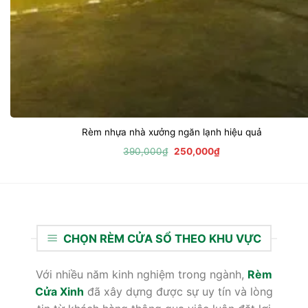
Rèm nhựa nhà xưởng ngăn lạnh hiệu quả
Giá
Giá
390,000
₫
250,000
₫
gốc
hiện
là:
tại
390,000₫.
là:
250,000₫.
CHỌN RÈM CỬA SỔ THEO KHU VỰC
Với nhiều năm kinh nghiệm trong ngành,
Rèm
Cửa Xinh
đã xây dựng được sự uy tín và lòng