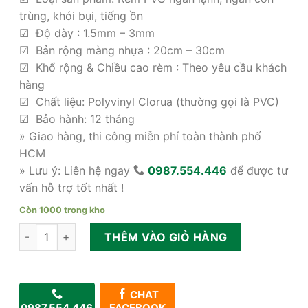
là:
tại
390,000₫.
là:
trùng, khói bụi, tiếng ồn
250,000₫.
☑ Độ dày : 1.5mm – 3mm
☑ Bản rộng màng nhựa : 20cm – 30cm
☑ Khổ rộng & Chiều cao rèm : Theo yêu cầu khách
hàng
☑ Chất liệu: Polyvinyl Clorua (thường gọi là PVC)
☑ Bảo hành: 12 tháng
» Giao hàng, thi công miễn phí toàn thành phố
HCM
» Lưu ý: Liên hệ ngay
0987.554.446
để được tư
vấn hỗ trợ tốt nhất !
Còn 1000 trong kho
Màn nhựa chắn lạnh PVC giá rẻ 2026 số lượng
THÊM VÀO GIỎ HÀNG
CHAT
0987.554.446
FACEBOOK