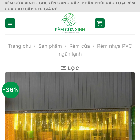
Skip
RÈM CỬA XINH - CHUYÊN CUNG CẤP, PHÂN PHỐI CÁC LOẠI RÈM
CỬA CAO CẤP ĐẸP GIÁ RẺ
to
content
Trang chủ
/
Sản phẩm
/
Rèm cửa
/
Rèm nhựa PVC
ngăn lạnh
LỌC
-36%