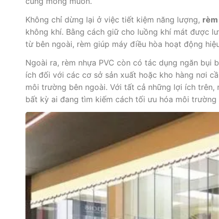
cũng mong muốn.
Không chỉ dừng lại ở việc tiết kiệm năng lượng,
rèm
không khí. Bằng cách giữ cho luồng khí mát được l
từ bên ngoài, rèm giúp máy điều hòa hoạt động hiệu 
Ngoài ra, rèm nhựa PVC còn có tác dụng ngăn bụi b
ích đối với các cơ sở sản xuất hoặc kho hàng nơi cầ
môi trường bên ngoài. Với tất cả những lợi ích trên
bất kỳ ai đang tìm kiếm cách tối ưu hóa môi trường