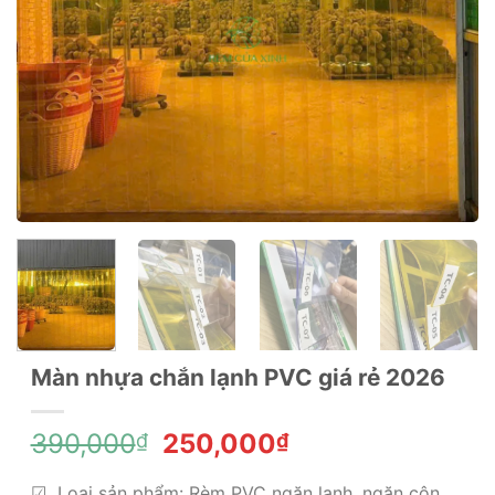
Màn nhựa chắn lạnh PVC giá rẻ 2026
Giá
Giá
390,000
250,000
₫
₫
gốc
hiện
☑ Loại sản phẩm: Rèm PVC ngăn lạnh, ngăn côn