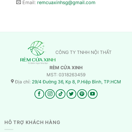
Email:
remcuaxinhsg@gmail.com
CÔNG TY TNHH NỘI THẤT
RÈM CỬA XINH
MST: 0318263459
Địa chỉ:
29/4 Đường 36, Kp 8, P.Hiệp Bình, TP.HCM
HỖ TRỢ KHÁCH HÀNG