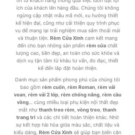
tin từ khách hàng thông qua việc luôn đặt lợi
ích của khách lên hàng đầu. Chúng tôi không
ngừng cập nhật mẫu mã mới, xu hướng thiết
kế hiện đại, cũng như cải thiện quy trình phục
vụ để mang lại trải nghiệm mua sắm thoải mái
và thuận tiện.
Rèm Cửa Xinh
cam kết mang
đến cho bạn những sản phẩm
rèm cửa
chất
lượng cao, bền đẹp, an toàn cho sức khỏe và
dịch vụ tận tâm từ khâu tư vấn, đo đạc, thiết
kế đến lắp đặt hoàn thiện.
Danh mục sản phẩm phong phú của chúng tôi
bao gồm
rèm cuốn
,
rèm Roman
,
rèm vải
voan
,
rèm vải 2 lớp
,
rèm chống nắng
,
rèm cầu
vồng
… cùng nhiều loại phụ kiện nội thất đẹp
mắt như
thanh treo rèm
,
vòng treo
,
thanh
trang trí
và các chi tiết hoàn thiện khác. Nhờ
sự kết hợp hài hòa giữa màu sắc, chất liệu và
kiểu dáng,
Rèm Cửa Xinh
sẽ giúp bạn biến căn